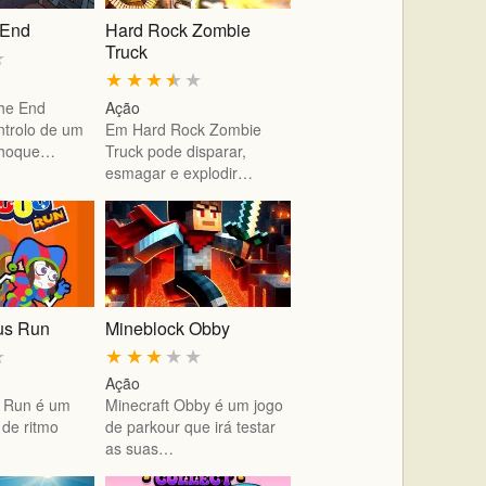
e End
Hard Rock Zombie
Truck
★
★
★
★
★
★
the End
Ação
ntrolo de um
Em Hard Rock Zombie
choque…
Truck pode disparar,
esmagar e explodir…
cus Run
Mineblock Obby
★
★
★
★
★
★
Ação
us Run é um
Minecraft Obby é um jogo
 de ritmo
de parkour que irá testar
as suas…