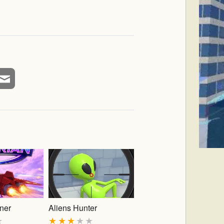
ner
Aliens Hunter
★
★
★
★
★
★