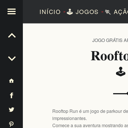
INÍCIO
🕹️
JOGOS
🏃
AÇÃ
»
»
NTEZERO
JOGO GRÁTIS 
Rooft
🕹
Rooftop Run é um jogo de parkour de
impressionantes.
Comece a sua aventura mostrando as