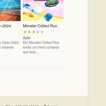
n 2024
Monster Collect Run
★
★
★
★
★
★
Ação
s Open 2024
Em Monster Collect Run
s maiores
serás um herói corajoso
…
que terá…