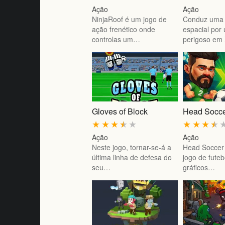
Ação
Ação
NinjaRoof é um jogo de
Conduz uma
ação frenético onde
espacial por
controlas um…
perigoso em 
Gloves of Block
Head Socce
★
★
★
★
★
★
★
★
★
Ação
Ação
Neste jogo, tornar-se-á a
Head Soccer
última linha de defesa do
jogo de fute
seu…
gráficos…