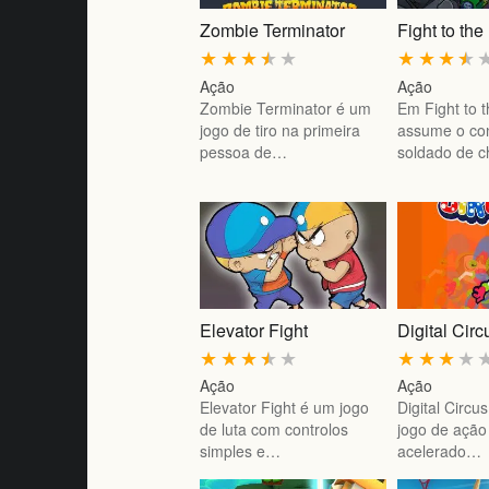
Zombie Terminator
Fight to th
★
★
★
★
★
★
★
★
★
Ação
Ação
Zombie Terminator é um
Em Fight to 
jogo de tiro na primeira
assume o co
pessoa de…
soldado de 
Elevator Fight
Digital Cir
★
★
★
★
★
★
★
★
★
Ação
Ação
Elevator Fight é um jogo
Digital Circ
de luta com controlos
jogo de ação
simples e…
acelerado…