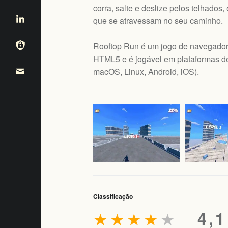
corra, salte e deslize pelos telhados,
que se atravessam no seu caminho.
Rooftop Run é um jogo de navegador 
HTML5 e é jogável em plataformas de
macOS, Linux, Android, iOS
).
Classificação
★
★
★
★
★
4,1