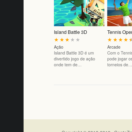
Island Battle 3D
Tennis Ope
★
★
★
★
★
★
★
★
★
Ação
Arcade
Island Battle 3D é um
Com o Tenni
divertido jogo de ação
pode jogar o
onde tem de…
torneios de