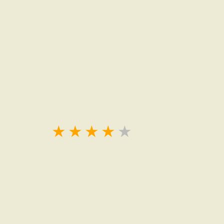
★
★
★
★
★