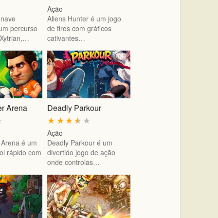
Ação
 nave
Aliens Hunter é um jogo
 um percurso
de tiros com gráficos
Xytrian,…
cativantes…
r Arena
Deadly Parkour
★
★
★
★
★
★
Ação
 Arena é um
Deadly Parkour é um
bol rápido com
divertido jogo de ação
onde controlas…