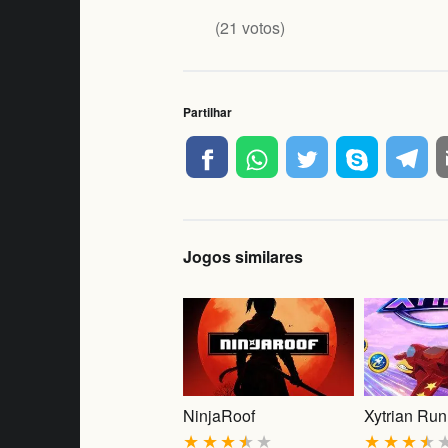
(
21
votos)
Partilhar
Jogos similares
NinjaRoof
Xytrian Run
★
★
★
★
★
★
★
★
★