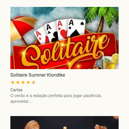
Solitaire Summer Klondike
★
★
★
★
★
Cartas
O verão é a estação perfeita para jogar paciência,
aproveitar…