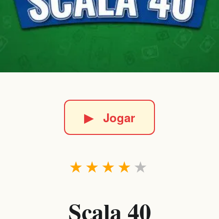
▶
Jogar
★
★
★
★
★
Scala 40