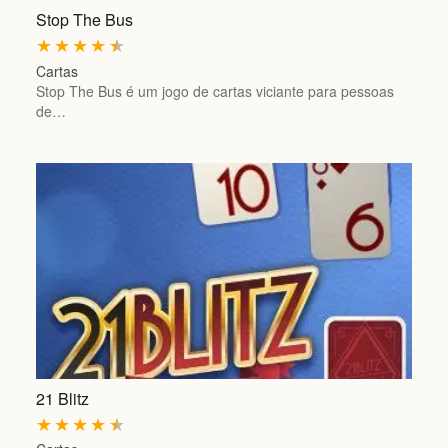
Stop The Bus
★
★
★
★
★
Cartas
Stop The Bus é um jogo de cartas viciante para pessoas
de…
21 Blitz
★
★
★
★
★