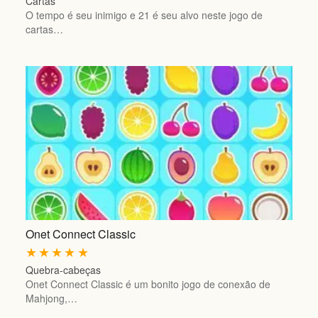
Cartas
O tempo é seu inimigo e 21 é seu alvo neste jogo de
cartas…
Onet Connect Classic
★
★
★
★
★
Quebra-cabeças
Onet Connect Classic é um bonito jogo de conexão de
Mahjong,…