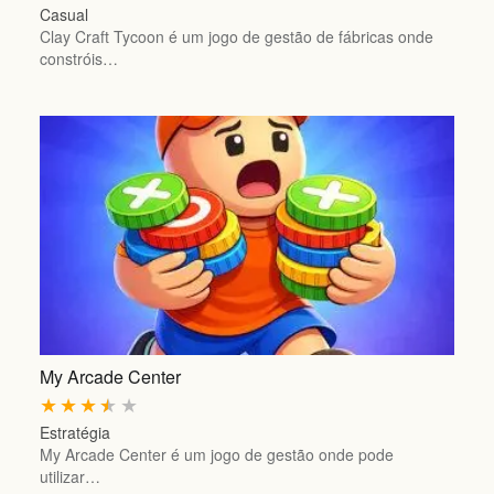
Casual
Clay Craft Tycoon é um jogo de gestão de fábricas onde
constróis…
My Arcade Center
★
★
★
★
★
Estratégia
My Arcade Center é um jogo de gestão onde pode
utilizar…