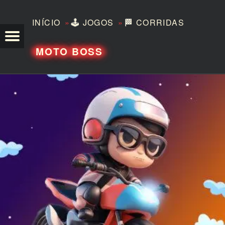
»
»
INÍCIO
🕹️
JOGOS
🏁
CORRIDAS
TEZERO
MOTO BOSS