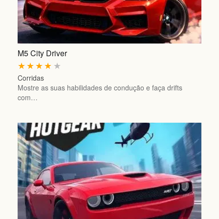
M5 City Driver
★
★
★
★
★
Corridas
Mostre as suas habilidades de condução e faça drifts
com…