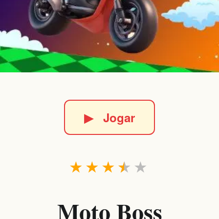
▶
Jogar
★
★
★
★
★
Moto Boss