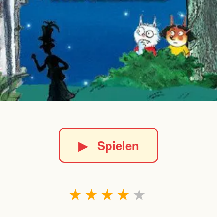
▶
Spielen
★
★
★
★
★