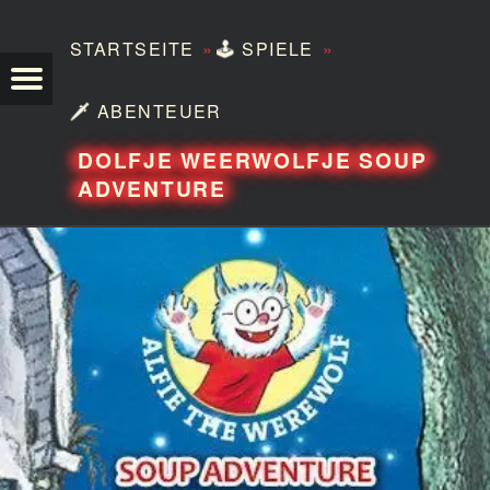
»
»
STARTSEITE
🕹️
SPIELE
TEZERO
🗡️
ABENTEUER
DOLFJE WEERWOLFJE SOUP
ADVENTURE