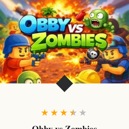
★
★
★
★
★
Obby vs Zombies