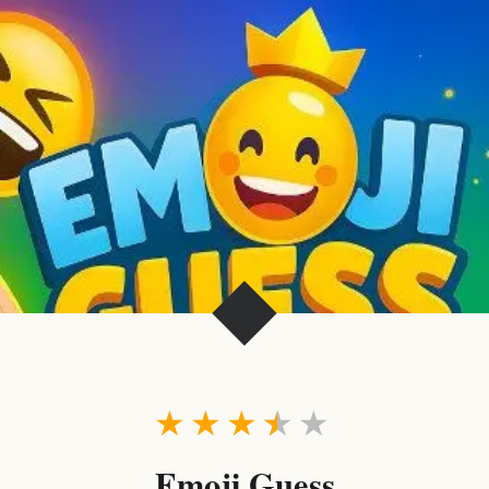
★
★
★
★
★
Emoji Guess