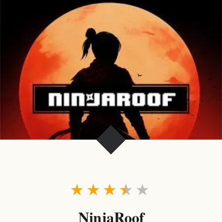
★
★
★
★
★
NinjaRoof