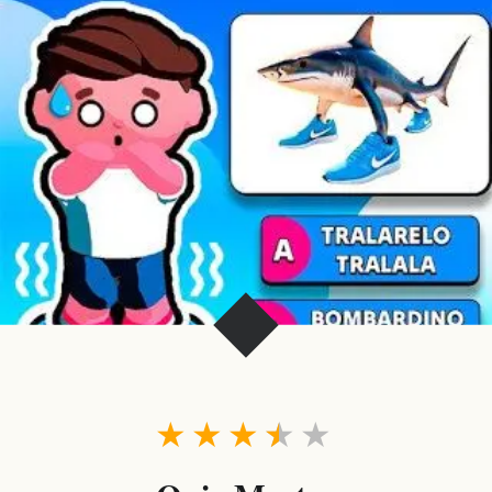
★
★
★
★
★