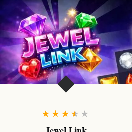
★
★
★
★
★
Jewel Link