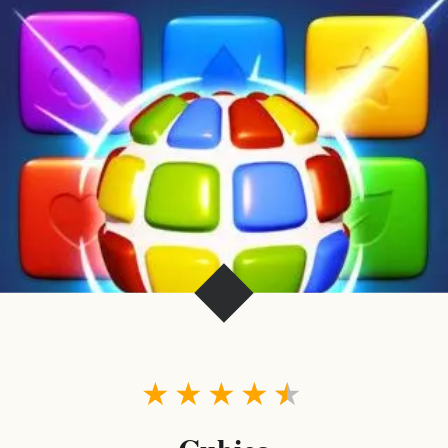
★
★
★
★
★