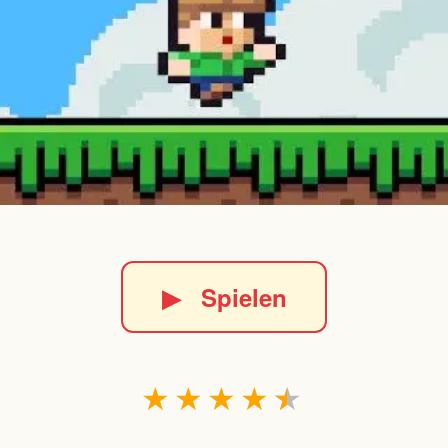
▶
Spielen
★
★
★
★
★