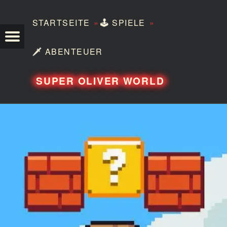
»
»
STARTSEITE
🕹️
SPIELE
TEZERO
🗡️
ABENTEUER
SUPER OLIVER WORLD