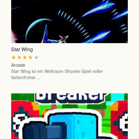
Star Wing
★
★
★
★
★
Arcade
Star Wing ist ein Weltraum-Shooter-Spiel voller
farbenfroher…