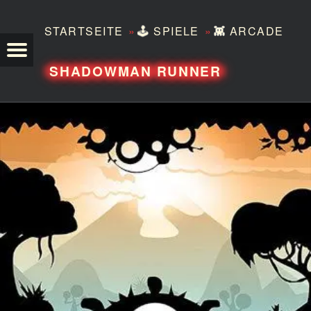
»
»
STARTSEITE
🕹️
SPIELE
👾
ARCADE
TEZERO
SHADOWMAN RUNNER