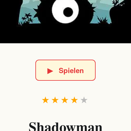
▶
Spielen
★
★
★
★
★
Shadowman