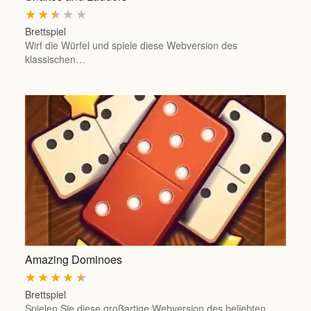
★
★
★
★
★
Brettspiel
Wirf die Würfel und spiele diese Webversion des
klassischen…
Amazing Dominoes
★
★
★
★
★
Brettspiel
Spielen Sie diese großartige Webversion des beliebten