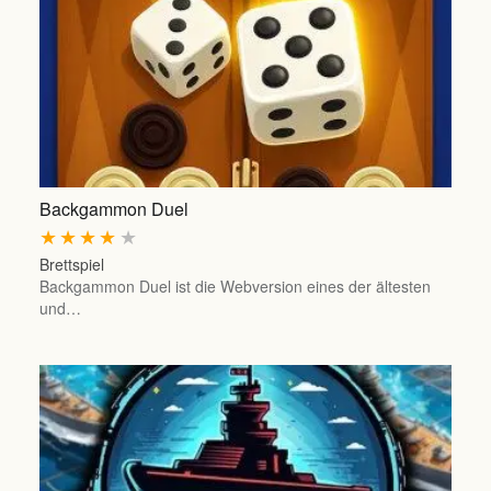
Backgammon Duel
★
★
★
★
★
Brettspiel
Backgammon Duel ist die Webversion eines der ältesten
und…