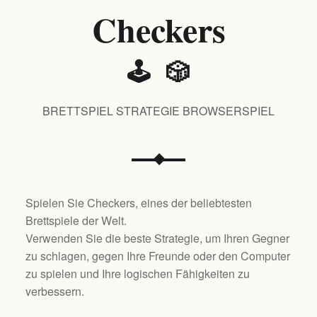
Checkers
🕹️ 🎲
BRETTSPIEL STRATEGIE BROWSERSPIEL
Spielen Sie Checkers, eines der beliebtesten
Brettspiele der Welt.
Verwenden Sie die beste Strategie, um Ihren Gegner
zu schlagen, gegen Ihre Freunde oder den Computer
zu spielen und Ihre logischen Fähigkeiten zu
verbessern.