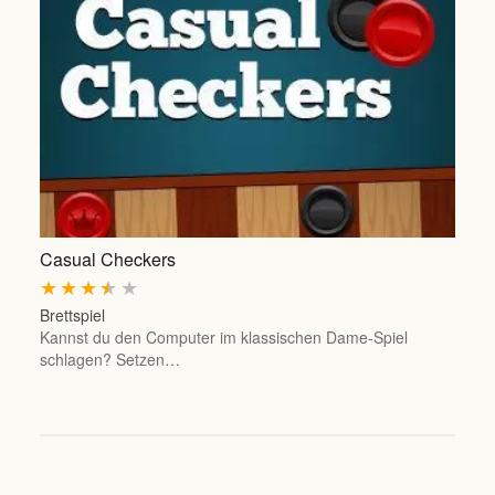
Casual Checkers
★
★
★
★
★
Brettspiel
Kannst du den Computer im klassischen Dame-Spiel
schlagen? Setzen…