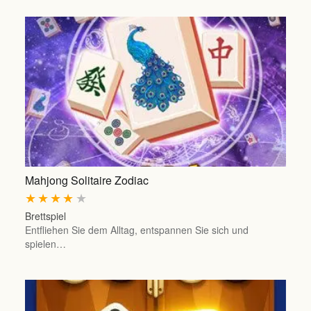
Mahjong Solitaire Zodiac
★
★
★
★
★
Brettspiel
Entfliehen Sie dem Alltag, entspannen Sie sich und
spielen…