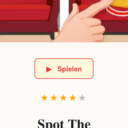
▶
Spielen
★
★
★
★
★
Spot The