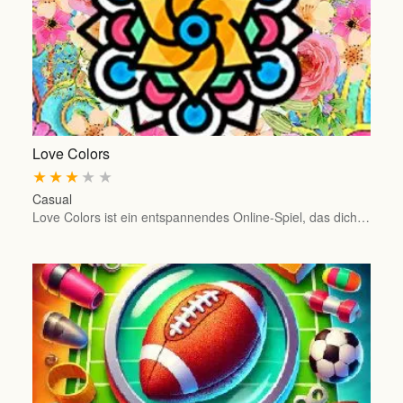
Love Colors
★
★
★
★
★
Casual
Love Colors ist ein entspannendes Online-Spiel, das dich…