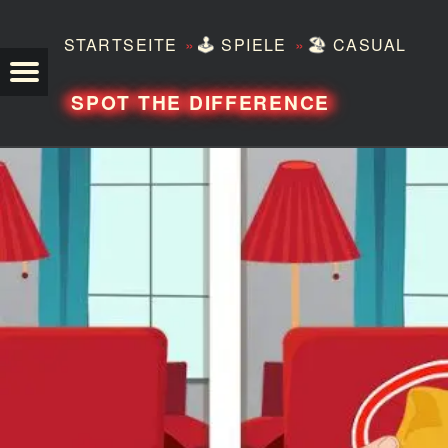
»
»
STARTSEITE
🕹️
SPIELE
🏖️
CASUAL
TEZERO
SPOT THE DIFFERENCE