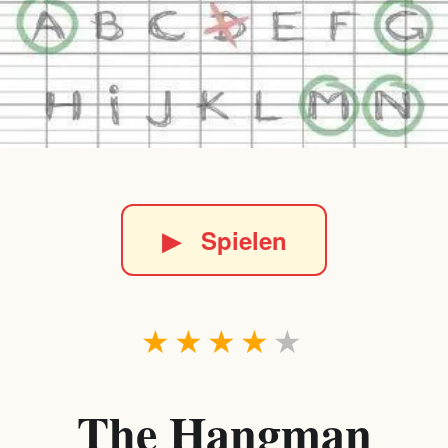
▶
Spielen
★
★
★
★
★
The Hangman