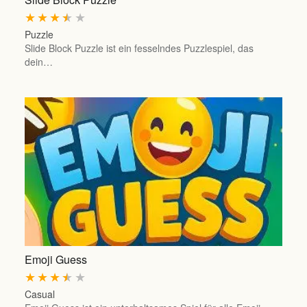
★
★
★
★
★
Puzzle
Slide Block Puzzle ist ein fesselndes Puzzlespiel, das
dein…
Emoji Guess
★
★
★
★
★
Casual