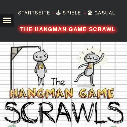
»
»
STARTSEITE
🕹️
SPIELE
🏖️
CASUAL
TEZERO
THE HANGMAN GAME SCRAWL