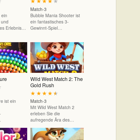
★
★
★
★
★
★
Match-3
 ein
Bubble Mania Shooter ist
s und
ein fantastisches 3-
es Erlebnis…
Gewinnt-Spiel…
ure
Wild West Match 2: The
Gold Rush
★
★
★
★
★
★
 ist ein
Match-3
Mit Wild West Match 2
-
erleben Sie die
…
aufregende Ära des…