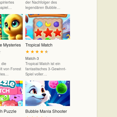
piriertes
der Nachfolger des
sspiel…
legendären Bubble…
e Mysteries
Tropical Match
★
★
★
★
★
★
Match-3
 die
Tropical Match ist ein
t von Forest
fantastisches 3-Gewinnt-
ries…
Spiel voller…
h Puzzle
Bubble Mania Shooter