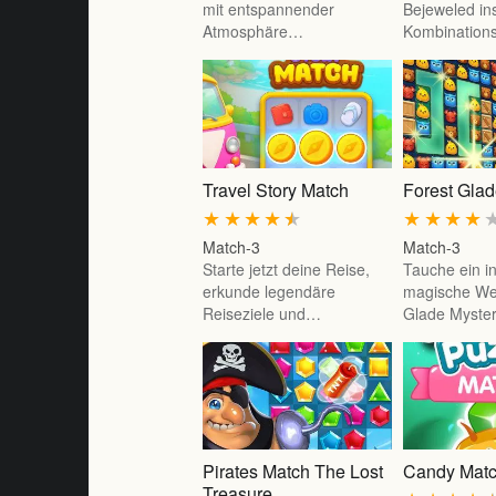
mit entspannender
Bejeweled ins
Atmosphäre…
Kombination
Travel Story Match
Forest Glad
★
★
★
★
★
★
★
★
★
Match-3
Match-3
Starte jetzt deine Reise,
Tauche ein in
erkunde legendäre
magische Wel
Reiseziele und…
Glade Myste
Pirates Match The Lost
Candy Matc
Treasure