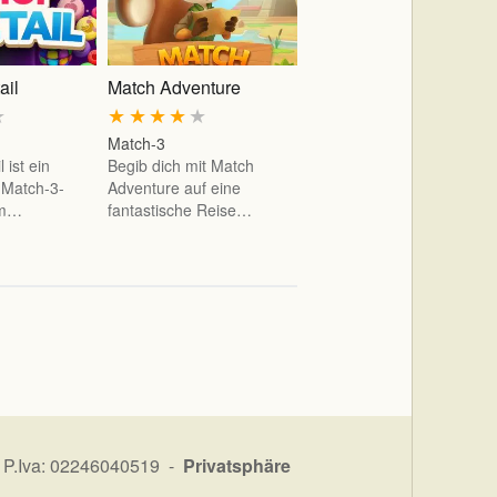
ail
Match Adventure
★
★
★
★
★
★
Match-3
 ist ein
Begib dich mit Match
 Match-3-
Adventure auf eine
em…
fantastische Reise…
 P.Iva: 02246040519 -
Privatsphäre