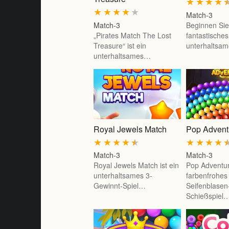
★
★
★
★
★
★
★
★
★
Match-3
Match-3
Beginnen Sie
„Pirates Match The Lost
fantastische
Treasure“ ist ein
unterhaltsam
unterhaltsames…
Royal Jewels Match
Pop Advent
★
★
★
★
★
★
★
★
★
Match-3
Match-3
Royal Jewels Match ist ein
Pop Adventure
unterhaltsames 3-
farbenfrohes
Gewinnt-Spiel…
Seifenblasen
Schießspiel