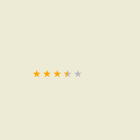
★
★
★
★
★