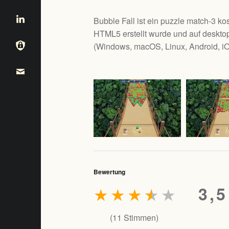
Bubble Fall ist ein puzzle match-3 ko
HTML5 erstellt wurde und auf desktop
(
Windows, macOS, Linux, Android, i
Bewertung
★
★
★
★
★
3,5
(
11
Stimmen)