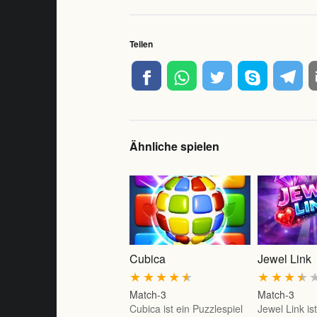
Teilen
Ähnliche spielen
Cubica
Jewel Link
★
★
★
★
★
★
★
★
★
Match-3
Match-3
Cubica ist ein Puzzlespiel
Jewel Link is