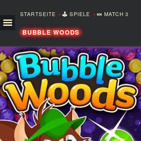
»
»
STARTSEITE
🕹️
SPIELE
🍬
MATCH 3
TEZERO
BUBBLE WOODS