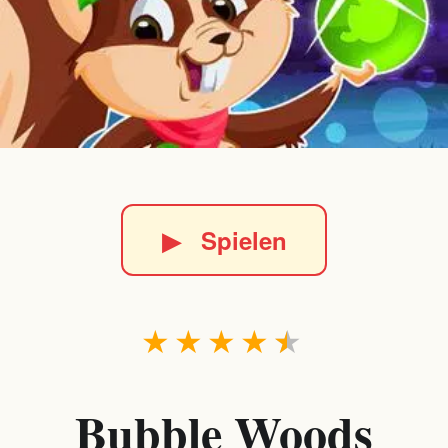
▶
Spielen
★
★
★
★
★
Bubble Woods