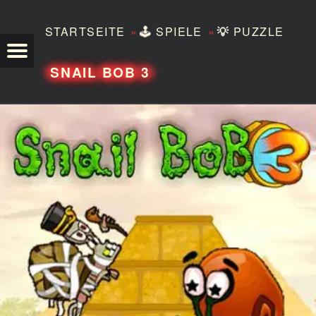
»
»
STARTSEITE
🕹️
SPIELE
💡
PUZZLE
TEZERO
SNAIL BOB 3