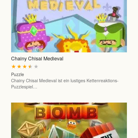
Chainy Chisai Medieval
★
★
★
★
★
Puzzle
Chainy Chisai Medieval ist ein lustiges Kettenreaktions-
Puzzlespiel…