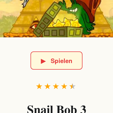
▶
Spielen
★
★
★
★
★
Snail Bob 3