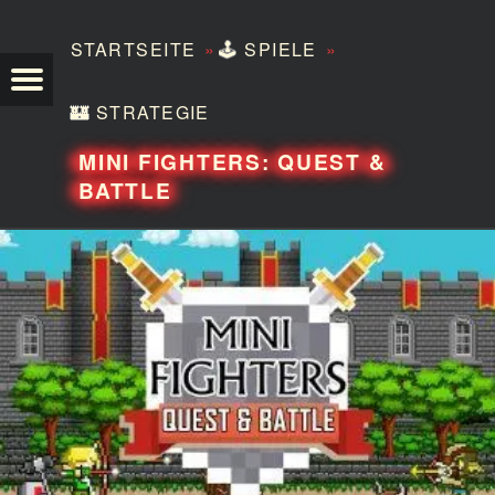
»
»
STARTSEITE
🕹️
SPIELE
TEZERO
🏰
STRATEGIE
MINI FIGHTERS: QUEST &
BATTLE