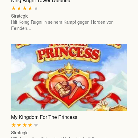
King Rugni Tower Defense
★
★
★
★
★
Strategie
Hilf König Rugni in seinem Kampf gegen Horden von
Feinden…
My Kingdom For The Princess
★
★
★
★
★
Strategie