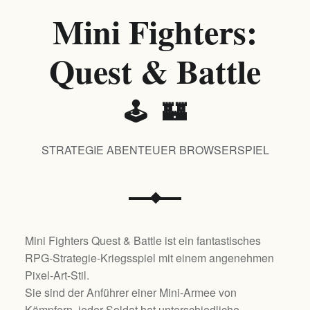
Mini Fighters:
Quest & Battle
🕹️ 🏰
STRATEGIE ABENTEUER BROWSERSPIEL
Mini Fighters Quest & Battle ist ein fantastisches
RPG-Strategie-Kriegsspiel mit einem angenehmen
Pixel-Art-Stil.
Sie sind der Anführer einer Mini-Armee von
Kämpfern, jeder Soldat hat unterschiedliche