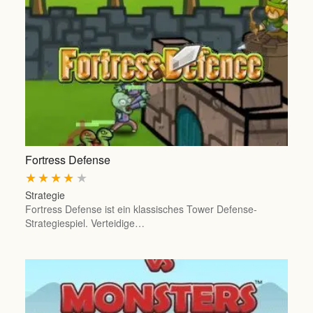
Fortress Defense
★
★
★
★
★
Strategie
Fortress Defense ist ein klassisches Tower Defense-
Strategiespiel. Verteidige…