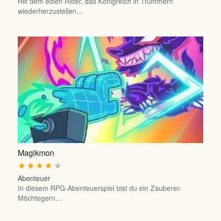
Hilf dem edlen Ritter, das Königreich in Trümmern
wiederherzustellen…
Magikmon
★
★
★
★
★
Abenteuer
In diesem RPG-Abenteuerspiel bist du ein Zauberer-
Möchtegern…