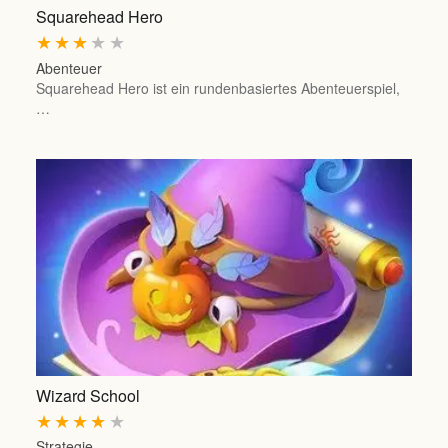
Squarehead Hero
★
★
★
★
★
Abenteuer
Squarehead Hero ist ein rundenbasiertes Abenteuerspiel,
…
Wizard School
★
★
★
★
★
Strategie