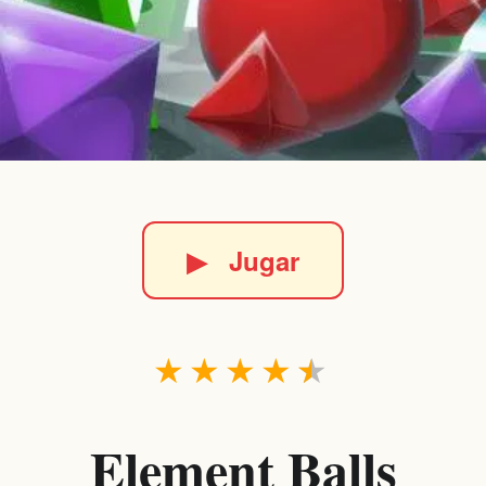
▶
Jugar
★
★
★
★
★
Element Balls