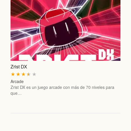
Zrist DX
★
★
★
★
★
Arcade
Zrist DX es un juego arcade con más de 70 niveles para
que…