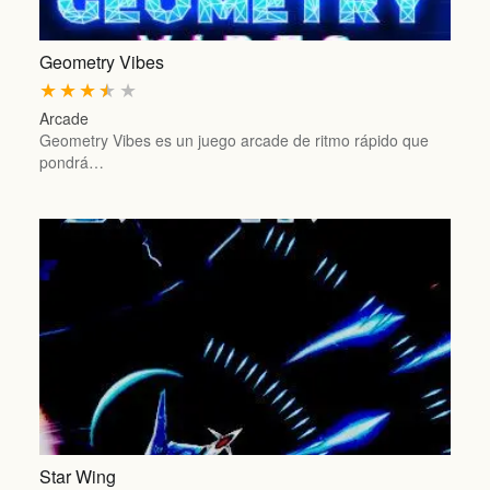
Geometry Vibes
★
★
★
★
★
Arcade
Geometry Vibes es un juego arcade de ritmo rápido que
pondrá…
Star Wing