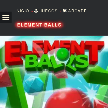
»
»
INICIO
🕹️
JUEGOS
👾
ARCADE
TEZERO
ELEMENT BALLS