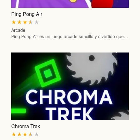
Ping Pong Air
★
★
★
★
★
Arcade
Ping Pong Air es un juego arcade sencillo y divertido que…
Chroma Trek
★
★
★
★
★