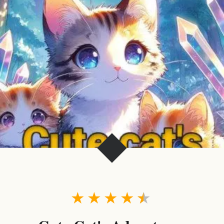
★
★
★
★
★