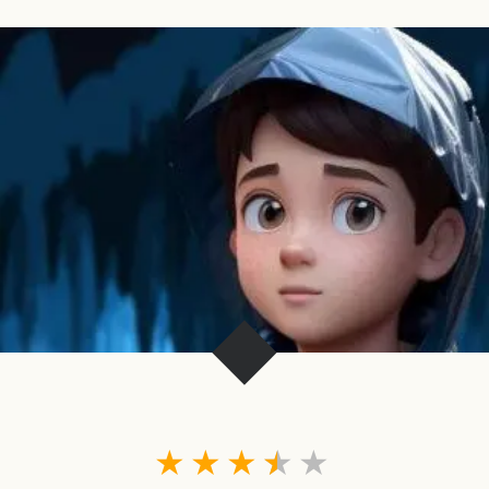
★
★
★
★
★