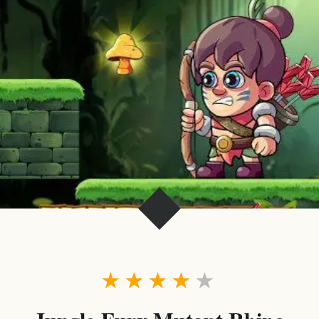
★
★
★
★
★