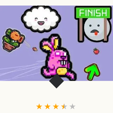
★
★
★
★
★