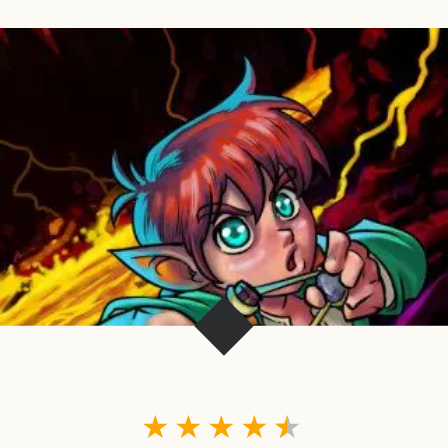
★
★
★
★
★