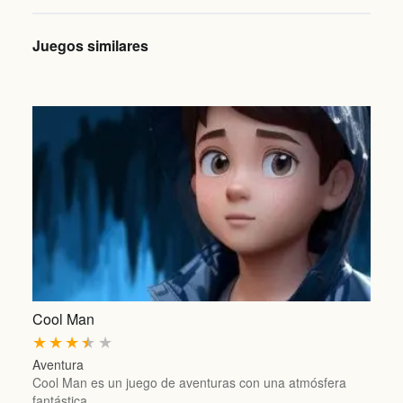
Juegos similares
Cool Man
★
★
★
★
★
Aventura
Cool Man es un juego de aventuras con una atmósfera
fantástica…