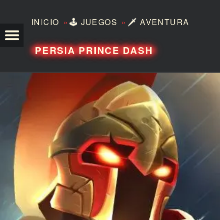
»
»
INICIO
🕹️
JUEGOS
🗡️
AVENTURA
TEZERO
PERSIA PRINCE DASH