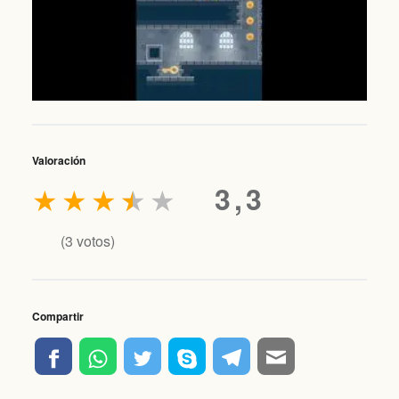
Valoración
★
★
★
★
★
3,3
(
3
votos)
Compartir