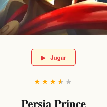
▶
Jugar
★
★
★
★
★
Persia Prince