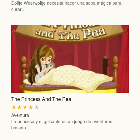
Dolfje Weerwolfje necesita hacer una sopa mágica para
curar…
The Princess And The Pea
★
★
★
★
★
Aventura
La princesa y el guisante es un juego de aventuras
basado…