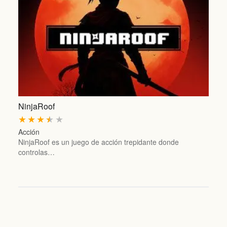
NinjaRoof
★
★
★
★
★
Acción
NinjaRoof es un juego de acción trepidante donde
controlas…