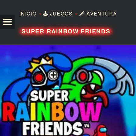
»
»
INICIO
🕹️
JUEGOS
🗡️
AVENTURA
TEZERO
SUPER RAINBOW FRIENDS