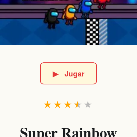
▶
Jugar
★
★
★
★
★
Super Rainbow