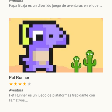
Aventura
Papa Buzja es un divertido juego de aventuras en el que…
Pet Runner
★
★
★
★
★
Aventura
Pet Runner es un juego de plataformas trepidante con
llamativos…