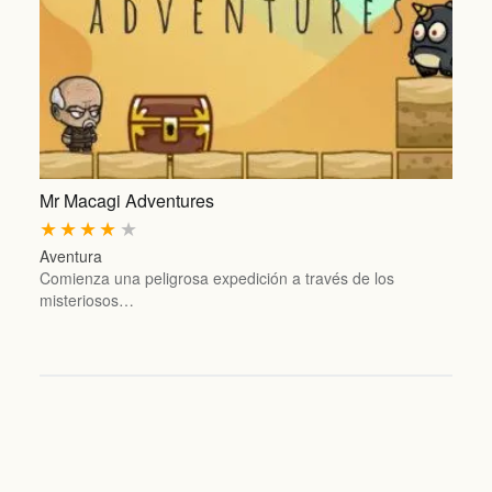
Mr Macagi Adventures
★
★
★
★
★
Aventura
Comienza una peligrosa expedición a través de los
misteriosos…