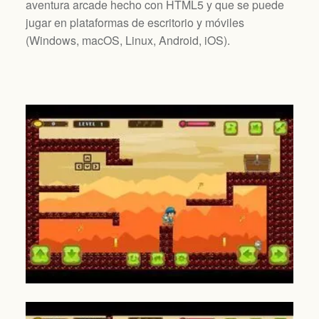
aventura arcade hecho con HTML5 y que se puede
jugar en plataformas de escritorio y móviles
(
Windows, macOS, Linux, Android, iOS
).