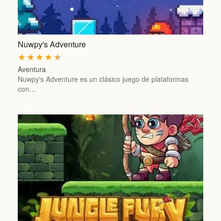
Nuwpy's Adventure
★
★
★
★
★
Aventura
Nuwpy's Adventure es un clásico juego de plataformas
con…