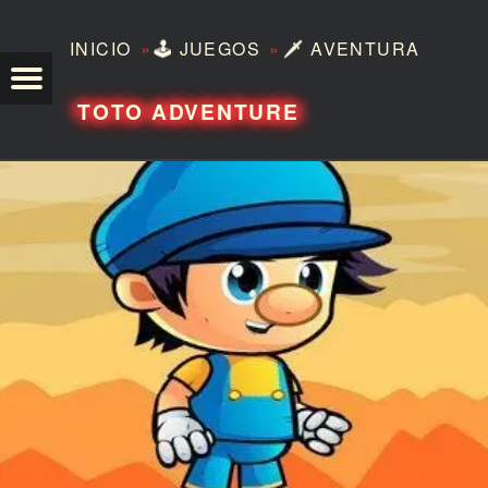
»
»
INICIO
🕹️
JUEGOS
🗡️
AVENTURA
TEZERO
TOTO ADVENTURE