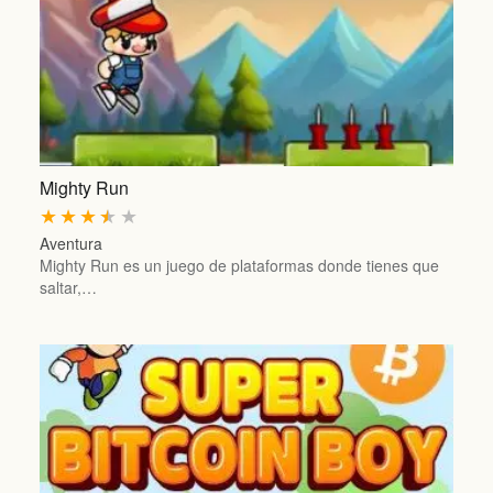
Mighty Run
★
★
★
★
★
Aventura
Mighty Run es un juego de plataformas donde tienes que
saltar,…