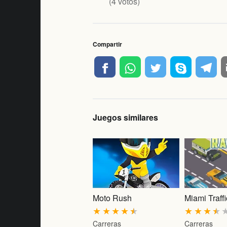
(
4
votos)
Compartir
Juegos similares
Moto Rush
Miami Traff
★
★
★
★
★
★
★
★
★
Carreras
Carreras