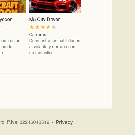
Tycoon
M5 City Driver
★
★
★
★
★
★
Carreras
ycoon es un
Demuestra tus habilidades
tión de
al volante y derrapa con
nde…
un fantástico…
ro P.Iva: 02246040519 -
Privacy