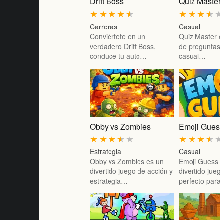
Drift Boss
Quiz Maste
★
★
★
★
★
★
★
★
★
Carreras
Casual
Conviértete en un
Quiz Master 
verdadero Drift Boss,
de preguntas
conduce tu auto…
casual…
Obby vs Zombies
Emoji Gues
★
★
★
★
★
★
★
★
★
Estrategia
Casual
Obby vs Zombies es un
Emoji Guess
divertido juego de acción y
divertido jue
estrategia…
perfecto par