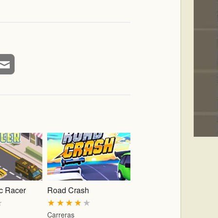
ic Racer
Road Crash
★
★
★
★
★
★
Carreras