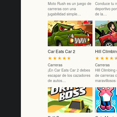
Moto Rush es un juego de
Conduce tu 
carreras con una
deportivo por
jugabilidad simple…
de la…
Car Eats Car 2
Hill Climbi
★
★
★
★
★
★
★
★
★
Carreras
Carreras
¡En Car Eats Car 2 debes
Hill Climbing
escapar de los cazadores
de carreras 
de autos…
maravillosos