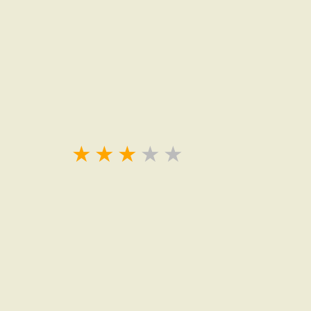
★
★
★
★
★