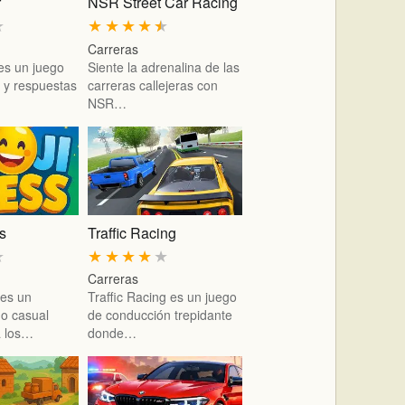
r
NSR Street Car Racing
★
★
★
★
★
★
Carreras
es un juego
Siente la adrenalina de las
 y respuestas
carreras callejeras con
NSR…
s
Traffic Racing
★
★
★
★
★
★
Carreras
 es un
Traffic Racing es un juego
go casual
de conducción trepidante
a los…
donde…