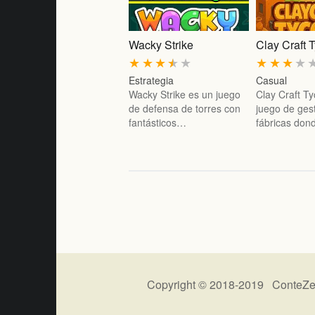
Wacky Strike
Clay Craft 
★
★
★
★
★
★
★
★
★
Estrategia
Casual
Wacky Strike es un juego
Clay Craft T
de defensa de torres con
juego de ges
fantásticos…
fábricas do
Copyright © 2018-2019 ConteZe