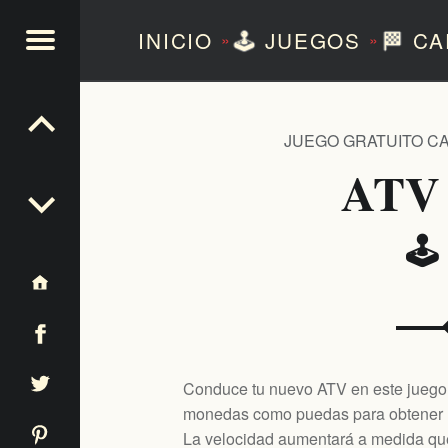
INICIO
🕹️
JUEGOS
🏁
CA
»
»
NTEZERO
JUEGO GRATUITO C
ATV
🕹
Conduce tu nuevo ATV en este juego d
monedas como puedas para obtener l
La velocidad aumentará a medida que