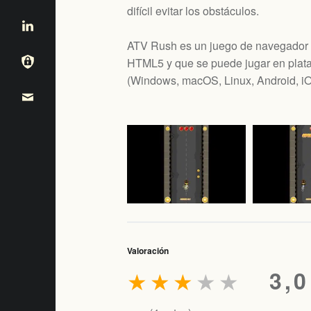
difícil evitar los obstáculos.
ATV Rush es un juego de navegador g
HTML5 y que se puede jugar en plataf
(
Windows, macOS, Linux, Android, i
Valoración
★
★
★
★
★
3,0