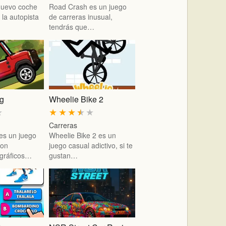
nuevo coche
Road Crash es un juego
 la autopista
de carreras inusual,
tendrás que…
ng
Wheelie Bike 2
★
★
★
★
★
★
Carreras
 es un juego
Wheelie Bike 2 es un
con
juego casual adictivo, si te
 gráficos…
gustan…