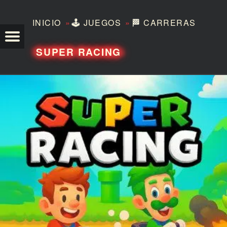
»
»
INICIO
🕹️
JUEGOS
🏁
CARRERAS
TEZERO
SUPER RACING