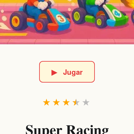
▶
Jugar
★
★
★
★
★
Super Racing