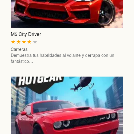
M5 City Driver
★
★
★
★
★
Carreras
Demuestra tus habilidades al volante y derrapa con un
fantástico…