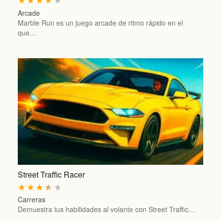
Arcade
Marble Run es un juego arcade de ritmo rápido en el
que…
Street Traffic Racer
★
★
★
★
★
Carreras
Demuestra tus habilidades al volante con Street Traffic…