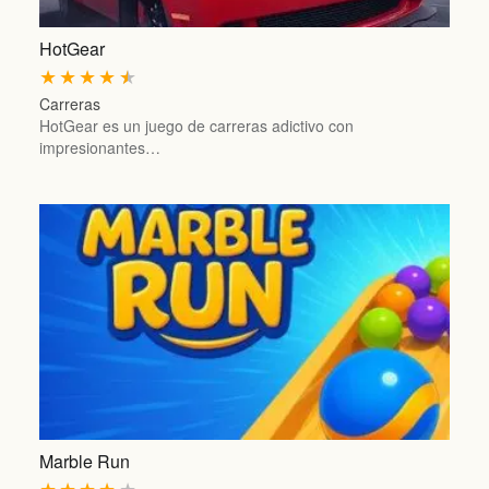
HotGear
★
★
★
★
★
Carreras
HotGear es un juego de carreras adictivo con
impresionantes…
Marble Run
★
★
★
★
★