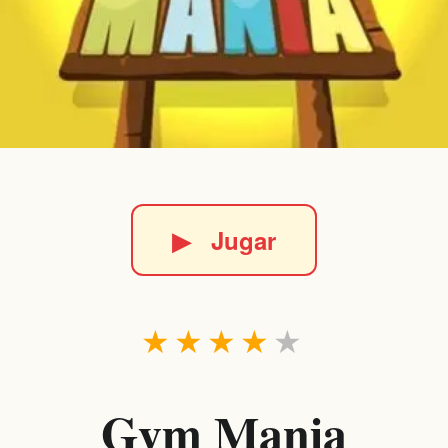
▶
Jugar
★
★
★
★
★
Gym Mania