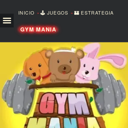
»
»
INICIO
🕹️
JUEGOS
🏰
ESTRATEGIA
TEZERO
GYM MANIA