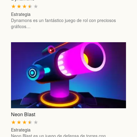
★
★
★
★
★
Estrategia
Dynamons es un fantástico juego de rol con preciosos
gráficos…
Neon Blast
★
★
★
★
★
Estrategia
Neon Blast es un juego de defensa de torres con