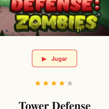
▶
Jugar
★
★
★
★
★
Tower Defense