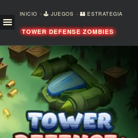
»
»
INICIO
🕹️
JUEGOS
🏰
ESTRATEGIA
TEZERO
TOWER DEFENSE ZOMBIES