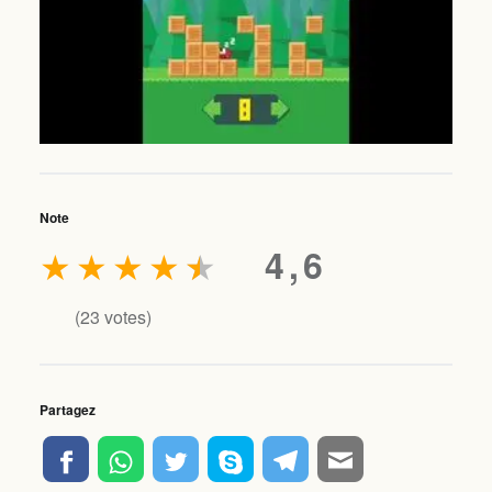
Note
★
★
★
★
★
4,6
(
23
votes)
Partagez