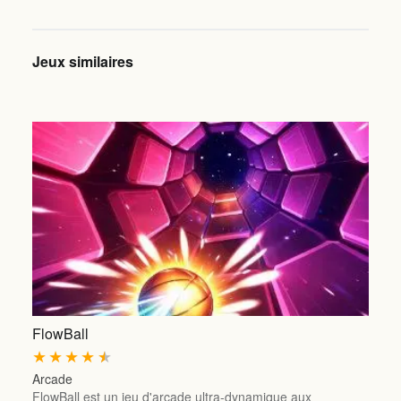
Jeux similaires
FlowBall
★
★
★
★
★
Arcade
FlowBall est un jeu d'arcade ultra-dynamique aux