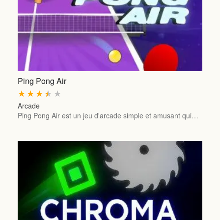
Ping Pong Air
★
★
★
★
★
Arcade
Ping Pong Air est un jeu d'arcade simple et amusant qui…