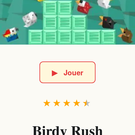
▶
Jouer
★
★
★
★
★
Birdy Rush