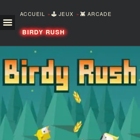
»
»
ACCUEIL
🕹️
JEUX
👾
ARCADE
TEZERO
BIRDY RUSH