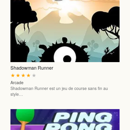
Shadowman Runner
★
★
★
★
★
Arcade
Shadowman Runner est un jeu de course sans fin au
style…