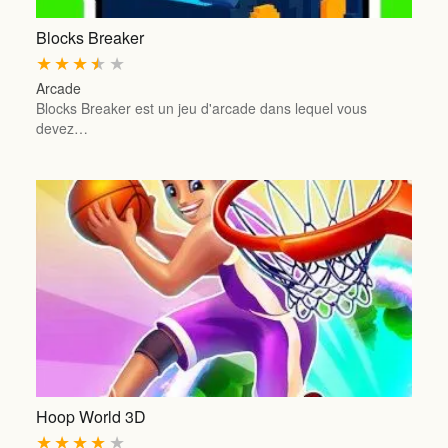
Blocks Breaker
★
★
★
★
★
Arcade
Blocks Breaker est un jeu d'arcade dans lequel vous
devez…
Hoop World 3D
★
★
★
★
★