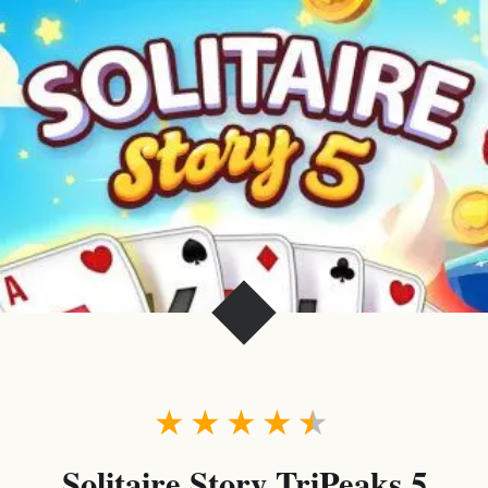
★
★
★
★
★
Solitaire Story TriPeaks 5