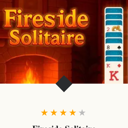
★
★
★
★
★