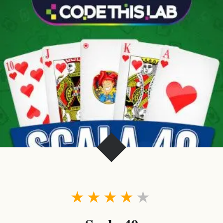
★
★
★
★
★