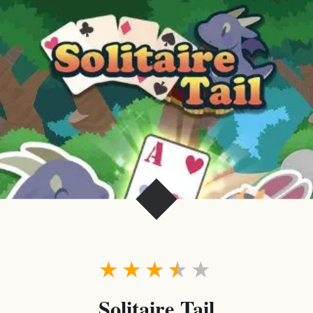
★
★
★
★
★
Solitaire Tail