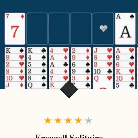
★
★
★
★
★
Freecell Solitaire