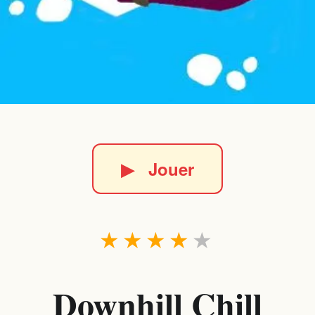
▶
Jouer
★
★
★
★
★
Downhill Chill