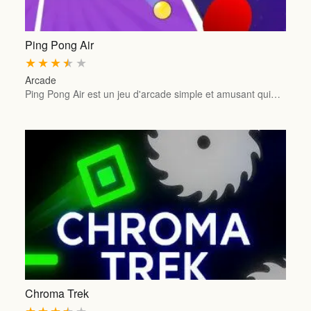
Ping Pong Air
★
★
★
★
★
Arcade
Ping Pong Air est un jeu d'arcade simple et amusant qui…
Chroma Trek
★
★
★
★
★