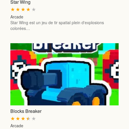
Star Wing
★
★
★
★
★
Arcade
Star Wing est un jeu de tir spatial plein d'explosions
colorées…
Blocks Breaker
★
★
★
★
★
Arcade