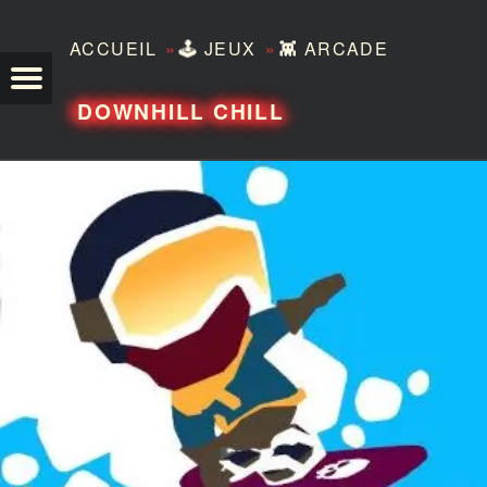
»
»
ACCUEIL
🕹️
JEUX
👾
ARCADE
TEZERO
DOWNHILL CHILL