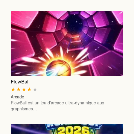
FlowBall
★
★
★
★
★
Arcade
FlowBall est un jeu d'arcade ultra-dynamique aux
graphismes…