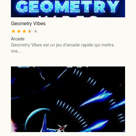
Geometry Vibes
★
★
★
★
★
Arcade
Geometry Vibes est un jeu d'arcade rapide qui mettra
vos…