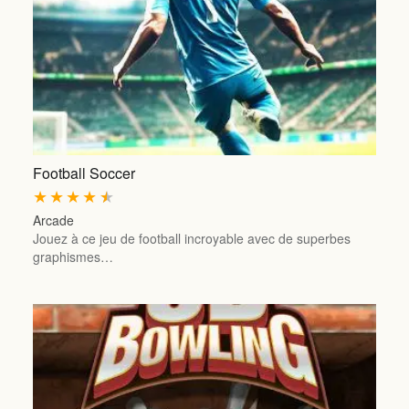
Football Soccer
★
★
★
★
★
Arcade
Jouez à ce jeu de football incroyable avec de superbes
graphismes…