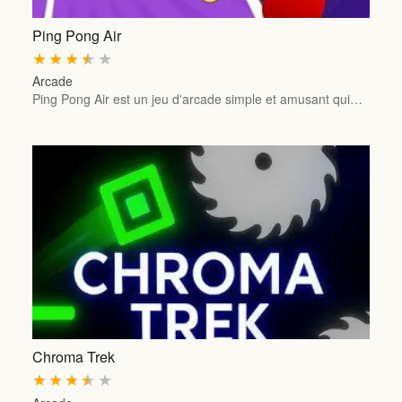
Ping Pong Air
★
★
★
★
★
Arcade
Ping Pong Air est un jeu d'arcade simple et amusant qui…
Chroma Trek
★
★
★
★
★