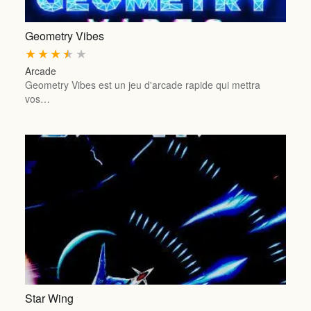
Geometry Vibes
★
★
★
★
★
Arcade
Geometry Vibes est un jeu d'arcade rapide qui mettra
vos…
Star Wing