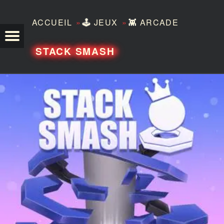
»
»
ACCUEIL
🕹️
JEUX
👾
ARCADE
TEZERO
STACK SMASH