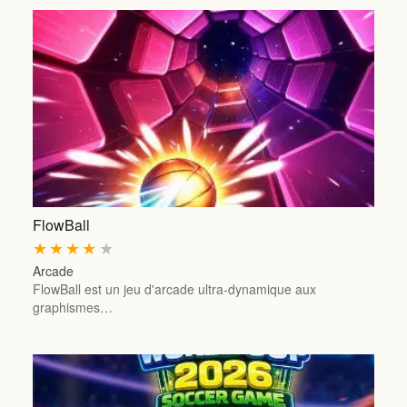
FlowBall
★
★
★
★
★
Arcade
FlowBall est un jeu d'arcade ultra-dynamique aux
graphismes…