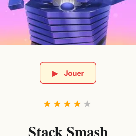
▶
Jouer
★
★
★
★
★
Stack Smash