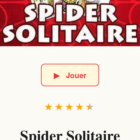
▶
Jouer
★
★
★
★
★
Spider Solitaire