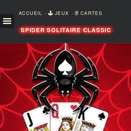
»
»
ACCUEIL
🕹️
JEUX
🃏
CARTES
TEZERO
SPIDER SOLITAIRE CLASSIC