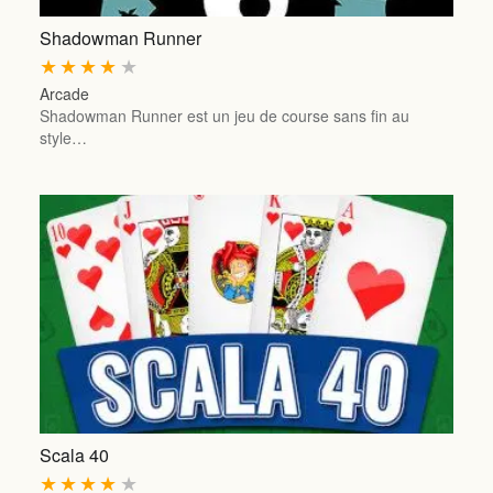
Shadowman Runner
★
★
★
★
★
Arcade
Shadowman Runner est un jeu de course sans fin au
style…
Scala 40
★
★
★
★
★