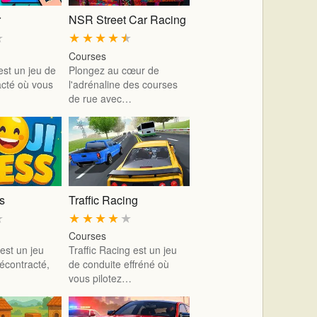
r
NSR Street Car Racing
★
★
★
★
★
★
Courses
est un jeu de
Plongez au cœur de
acté où vous
l'adrénaline des courses
de rue avec…
s
Traffic Racing
★
★
★
★
★
★
Courses
est un jeu
Traffic Racing est un jeu
écontracté,
de conduite effréné où
vous pilotez…