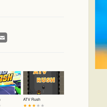
h
ATV Rush
★
★
★
★
★
★