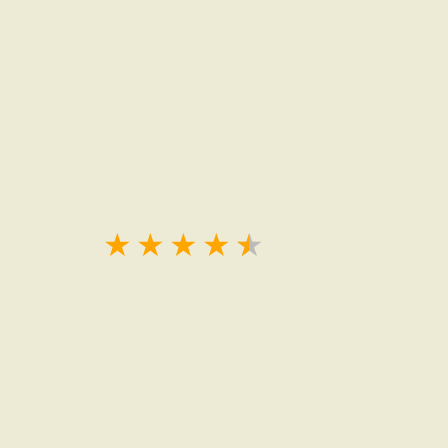
★
★
★
★
★