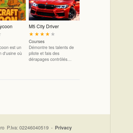
Tycoon
M5 City Driver
★
★
★
★
★
★
Courses
ycoon est un
Démontre tes talents de
n d'usine où
pilote et fais des
dérapages contrôlés…
ro P.Iva: 02246040519 -
Privacy