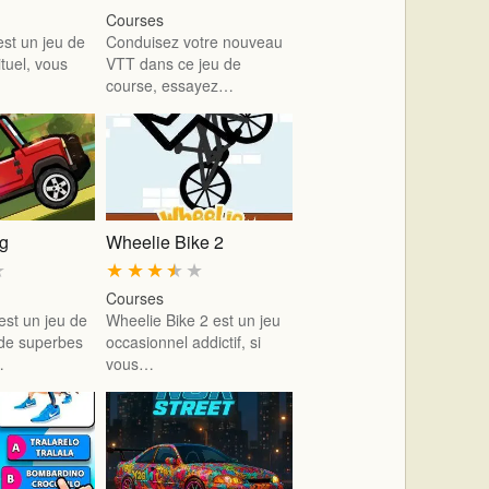
Courses
st un jeu de
Conduisez votre nouveau
tuel, vous
VTT dans ce jeu de
course, essayez…
ng
Wheelie Bike 2
★
★
★
★
★
★
Courses
 est un jeu de
Wheelie Bike 2 est un jeu
de superbes
occasionnel addictif, si
…
vous…