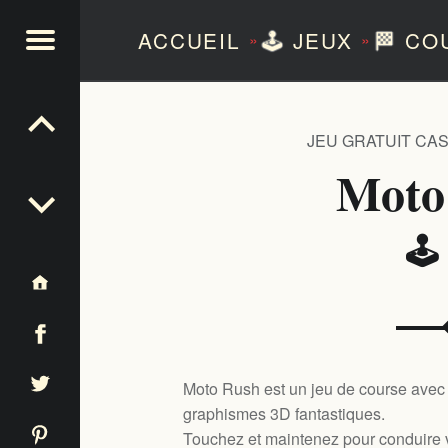
ACCUEIL
🕹️
JEUX
🏁
CO
»
»
NTEZERO
JEU GRATUIT CA
Moto
🕹
Moto Rush est un jeu de course avec
graphismes 3D fantastiques.
Touchez et maintenez pour conduire 