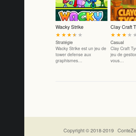
Wacky Strike
Clay Craft 
★
★
★
★
★
★
★
★
★
Stratégie
Casual
Wacky Strike est un jeu de
Clay Craft T
tower defense aux
jeu de gestio
graphismes…
vous…
Copyright © 2018-2019 ConteZe