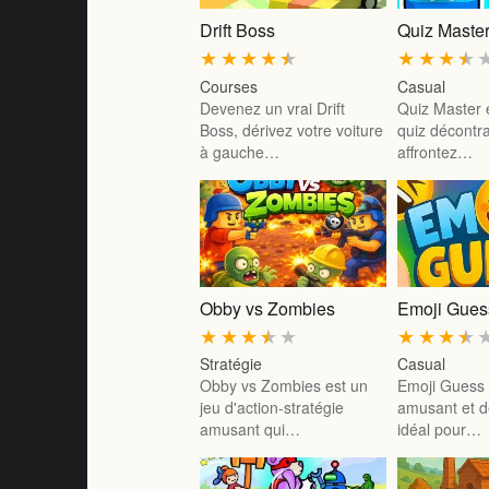
Drift Boss
Quiz Maste
★
★
★
★
★
★
★
★
★
Courses
Casual
Devenez un vrai Drift
Quiz Master 
Boss, dérivez votre voiture
quiz décontr
à gauche…
affrontez…
Obby vs Zombies
Emoji Gues
★
★
★
★
★
★
★
★
★
Stratégie
Casual
Obby vs Zombies est un
Emoji Guess 
jeu d'action-stratégie
amusant et d
amusant qui…
idéal pour…