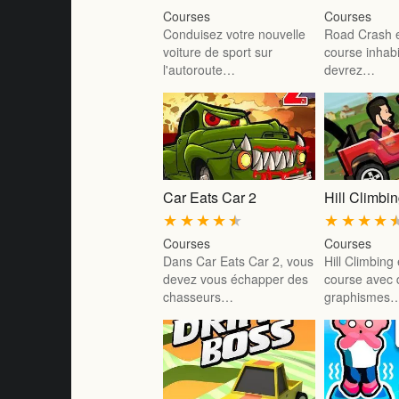
Courses
Courses
Conduisez votre nouvelle
Road Crash e
voiture de sport sur
course inhabi
l'autoroute…
devrez…
Car Eats Car 2
Hill Climbi
★
★
★
★
★
★
★
★
★
Courses
Courses
Dans Car Eats Car 2, vous
Hill Climbing
devez vous échapper des
course avec 
chasseurs…
graphismes