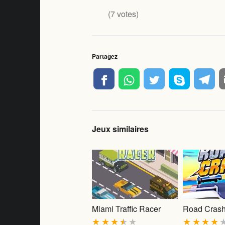
(
7
votes)
Partagez
Jeux similaires
Miami Traffic Racer
Road Cras
★
★
★
★
★
★
★
★
★