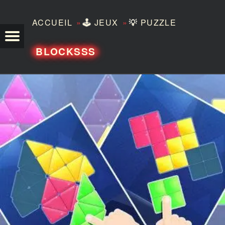
»
»
ACCUEIL
🕹️
JEUX
💡
PUZZLE
TEZERO
BLOCKSSS