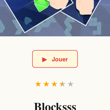
▶
Jouer
★
★
★
★
★
Blocksss