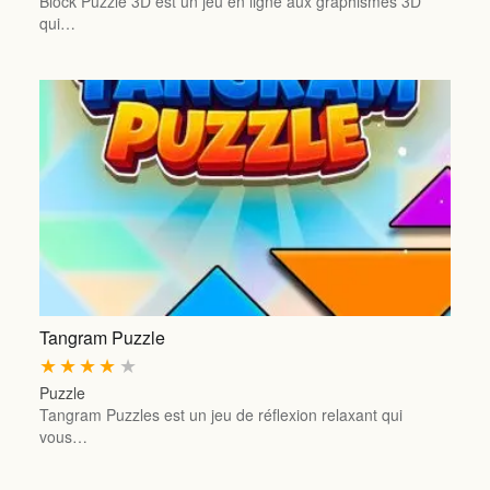
Block Puzzle 3D est un jeu en ligne aux graphismes 3D
qui…
Tangram Puzzle
★
★
★
★
★
Puzzle
Tangram Puzzles est un jeu de réflexion relaxant qui
vous…