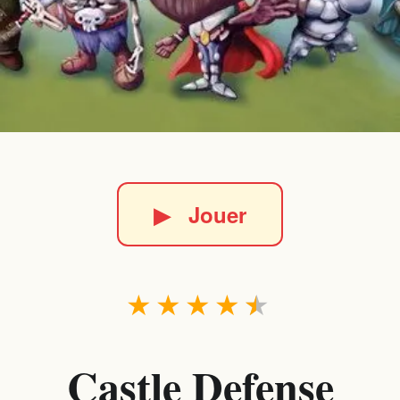
▶
Jouer
★
★
★
★
★
Castle Defense