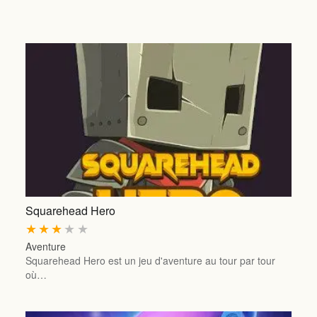
Squarehead Hero
★
★
★
★
★
Aventure
Squarehead Hero est un jeu d'aventure au tour par tour
où…