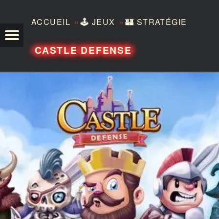
»
»
ACCUEIL
🕹️
JEUX
🏰
STRATÉGIE
TEZERO
CASTLE DEFENSE