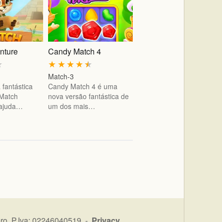
nture
Candy Match 4
★
★
★
★
★
★
Match-3
fantástica
Candy Match 4 é uma
Match
nova versão fantástica de
 ajuda…
um dos mais…
ro P.Iva: 02246040519 -
Privacy