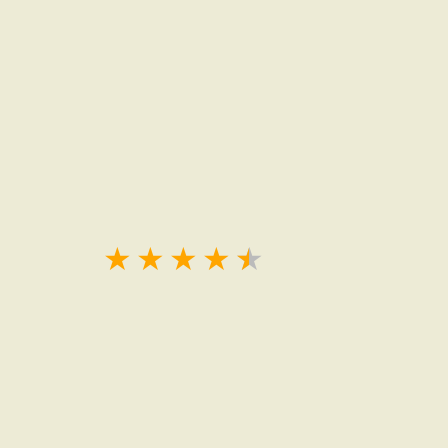
★
★
★
★
★