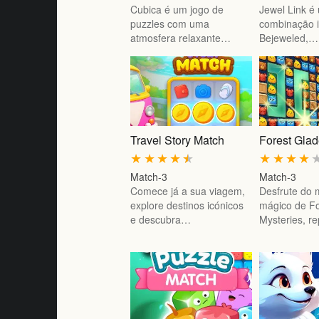
Cubica é um jogo de
Jewel Link é
puzzles com uma
combinação 
atmosfera relaxante…
Bejeweled,…
Travel Story Match
Forest Glad
★
★
★
★
★
★
★
★
★
Match-3
Match-3
Comece já a sua viagem,
Desfrute do
explore destinos icónicos
mágico de Fo
e descubra…
Mysteries, r