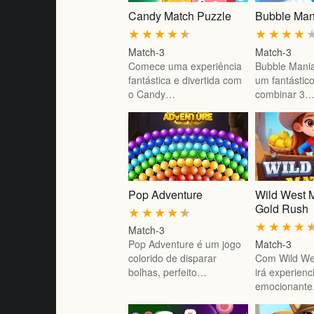
Candy Match Puzzle
Bubble Man
★
★
★
★
★
★
★
★
★
Match-3
Match-3
Comece uma experiência
Bubble Mania
fantástica e divertida com
um fantástic
o Candy…
combinar 3
Pop Adventure
Wild West 
Gold Rush
★
★
★
★
★
★
★
★
★
Match-3
Pop Adventure é um jogo
Match-3
colorido de disparar
Com Wild We
bolhas, perfeito…
irá experienc
emocionant