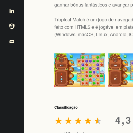
ganhar bónus fantásticos e avançar p
Tropical Match é um jogo de navegad
feito com HTML5 e é jogável em plat
(
Windows, macOS, Linux, Android, i
Classificação
★
★
★
★
★
4,3