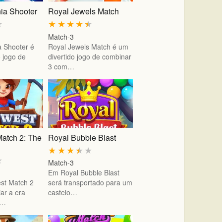
ia Shooter
Royal Jewels Match
★
★
★
★
★
★
Match-3
 Shooter é
Royal Jewels Match é um
o jogo de
divertido jogo de combinar
…
3 com…
Match 2: The
Royal Bubble Blast
★
★
★
★
★
★
Match-3
Em Royal Bubble Blast
st Match 2
será transportado para um
iar a era
castelo…
e…