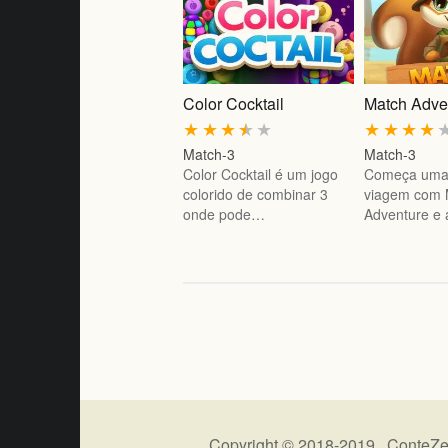
Color Cocktail
Match Adve
★
★
★
★
★
★
★
★
★
Match-3
Match-3
Color Cocktail é um jogo
Começa uma 
colorido de combinar 3
viagem com 
onde pode…
Adventure e
Copyright © 2018-2019 ConteZe