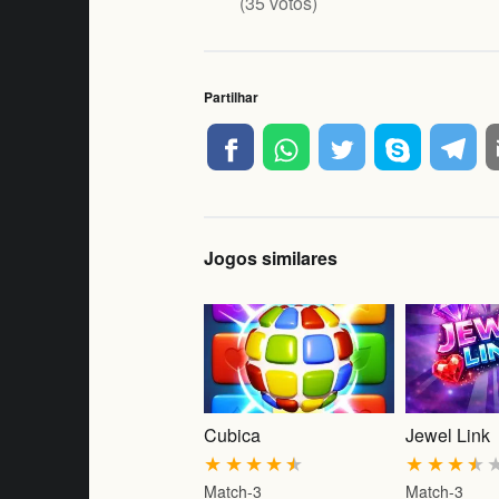
(
35
votos)
Partilhar
Jogos similares
Cubica
Jewel Link
★
★
★
★
★
★
★
★
★
Match-3
Match-3