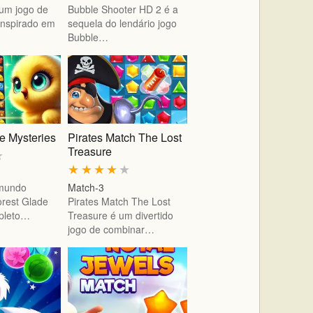
 um jogo de
Bubble Shooter HD 2 é a
inspirado em
sequela do lendário jogo
Bubble…
e Mysteries
Pirates Match The Lost
Treasure
★
★
★
★
★
★
 mundo
Match-3
rest Glade
Pirates Match The Lost
epleto…
Treasure é um divertido
jogo de combinar…