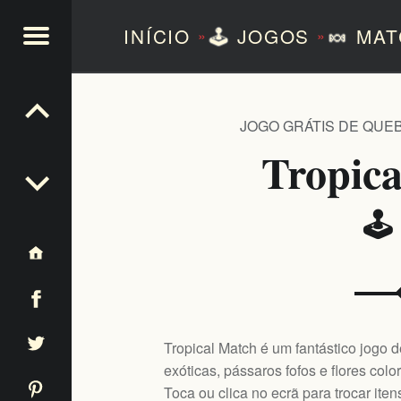
INÍCIO
🕹️
JOGOS
🍬
MAT
»
»
NTEZERO
JOGO GRÁTIS DE QUE
Tropic
🕹
Tropical Match é um fantástico jogo d
exóticas, pássaros fofos e flores colo
Toca ou clica no ecrã para trocar ite