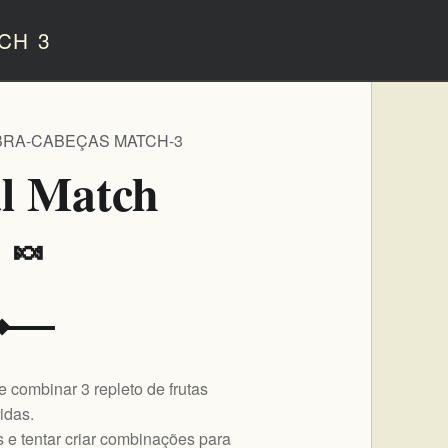
CH 3
BRA-CABEÇAS MATCH-3
al Match
️ 🍬
e combinar 3 repleto de frutas
ridas.
ns e tentar criar combinações para