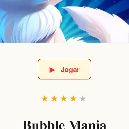
▶
Jogar
★
★
★
★
★
Bubble Mania