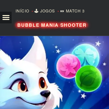
»
»
INÍCIO
🕹️
JOGOS
🍬
MATCH 3
TEZERO
BUBBLE MANIA SHOOTER