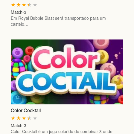
★
★
★
★
★
Match-3
Em Royal Bubble Blast será transportado para um
castelo…
Color Cocktail
★
★
★
★
★
Match-3
Color Cocktail é um jogo colorido de combinar 3 onde