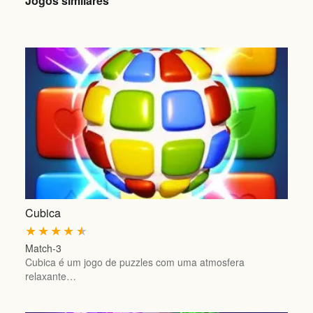
Jogos similares
Cubica
★
★
★
★
★
Match-3
Cubica é um jogo de puzzles com uma atmosfera
relaxante…