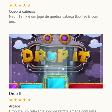
★
★
★
★
★
Quebra-cabeças
Neon Tetrix é um jogo de quebra-cabeça tipo Tetris com
um…
Drop It
★
★
★
★
★
Arcade
Drop It é um relaxante jogo de puzzle arcade com uma