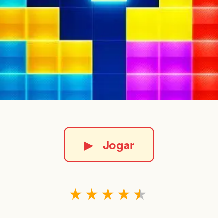
▶
Jogar
★
★
★
★
★