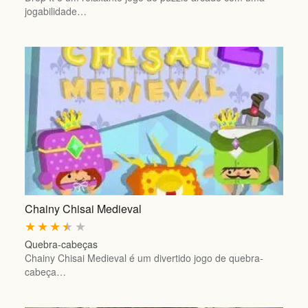
jogabilidade…
Chainy Chisai Medieval
★
★
★
★
★
Quebra-cabeças
Chainy Chisai Medieval é um divertido jogo de quebra-
cabeça…