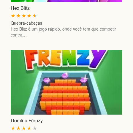
Hex Blitz
★
★
★
★
★
Quebra-cabeças
Hex Blitz é um jogo rápido, onde você tem que competir
contra…
Domino Frenzy
★
★
★
★
★