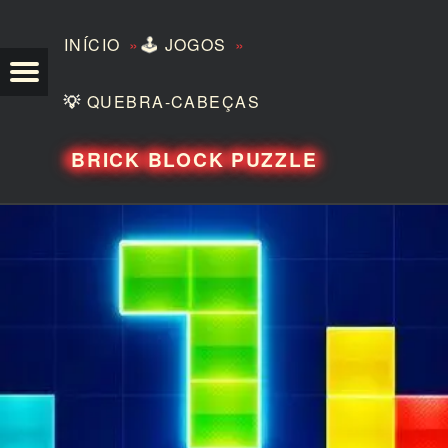
»
»
INÍCIO
🕹️
JOGOS
TEZERO
💡
QUEBRA-CABEÇAS
BRICK BLOCK PUZZLE