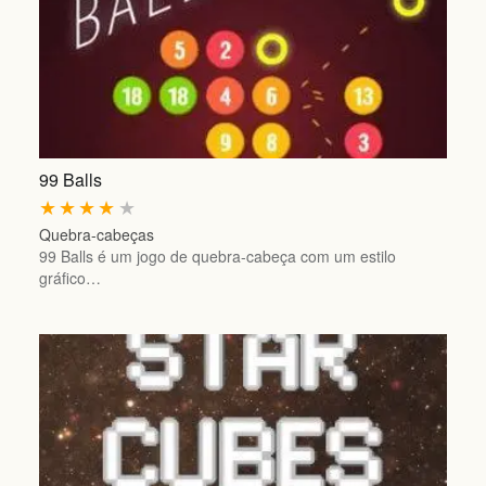
99 Balls
★
★
★
★
★
Quebra-cabeças
99 Balls é um jogo de quebra-cabeça com um estilo
gráfico…