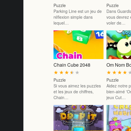
Puzzle
Puzzle
Parking Line est un jeu de
Dans Guardia
réflexion simple dans
vous devrez 
lequel…
voler de…
Chain Cube 2048
Om Nom B
★
★
★
★
★
★
★
★
★
Puzzle
Puzzle
Si vous aimez les puzzles
Aidez notre p
et les jeux de chiffres,
bien-aimé '
Chain…
jeux Cut…