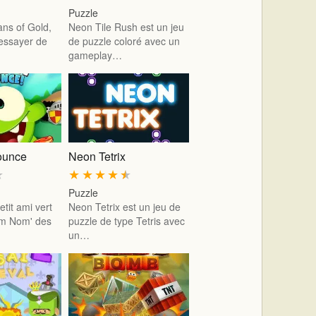
Puzzle
ns of Gold,
Neon Tile Rush est un jeu
essayer de
de puzzle coloré avec un
gameplay…
ounce
Neon Tetrix
★
★
★
★
★
★
Puzzle
etit ami vert
Neon Tetrix est un jeu de
Om Nom' des
puzzle de type Tetris avec
un…