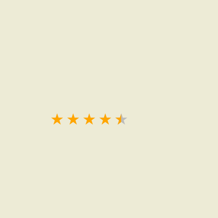
★
★
★
★
★