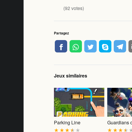
(
92
votes)
Partagez
Jeux similaires
Parking Line
Guardians o
★
★
★
★
★
★
★
★
★