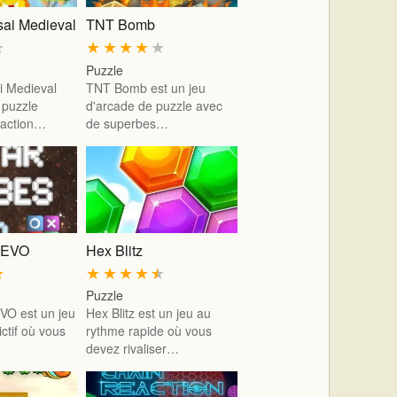
sai Medieval
TNT Bomb
★
★
★
★
★
★
Puzzle
i Medieval
TNT Bomb est un jeu
 puzzle
d'arcade de puzzle avec
éaction…
de superbes…
 EVO
Hex Blitz
★
★
★
★
★
★
Puzzle
VO est un jeu
Hex Blitz est un jeu au
ctif où vous
rythme rapide où vous
devez rivaliser…