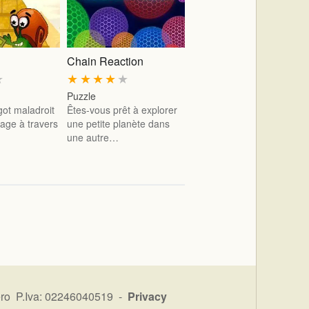
Chain Reaction
★
★
★
★
★
★
Puzzle
got maladroit
Êtes-vous prêt à explorer
age à travers
une petite planète dans
une autre…
ro P.Iva: 02246040519 -
Privacy