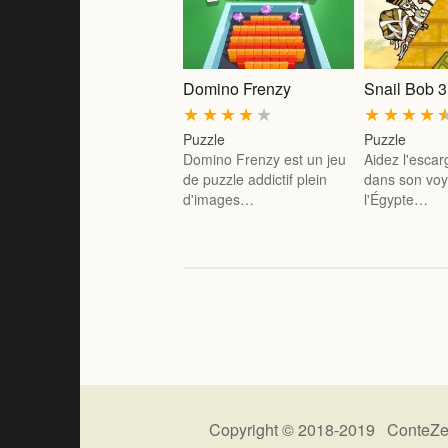
Domino Frenzy
Snail Bob 3
★
★
★
★
★
★
★
★
★
Puzzle
Puzzle
Domino Frenzy est un jeu
Aidez l'escar
de puzzle addictif plein
dans son voy
d'images…
l'Égypte…
Copyright © 2018-2019 ConteZe