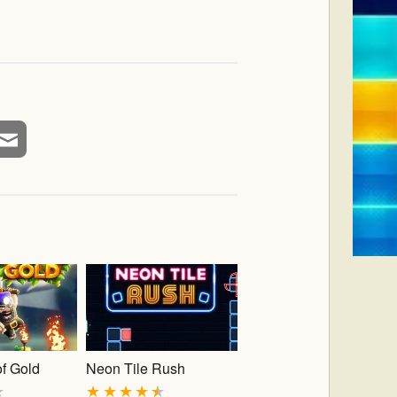
f Gold
Neon Tile Rush
★
★
★
★
★
★