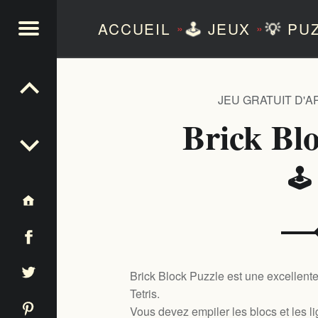
ACCUEIL
🕹️
JEUX
💡
PUZ
»
»
NTEZERO
JEU GRATUIT D'
Brick Bl
🕹
Brick Block Puzzle est une excellent
Tetris.
Vous devez empiler les blocs et les l