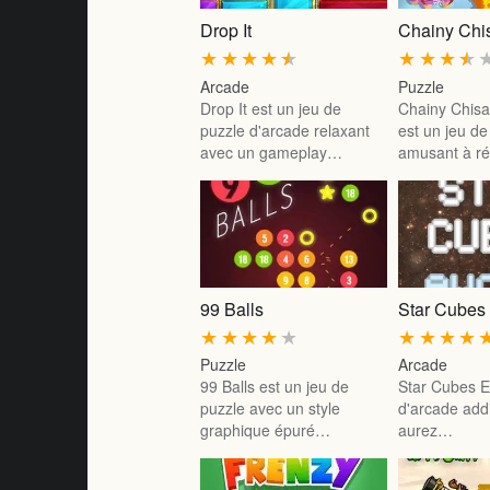
Drop It
Chainy Chi
★
★
★
★
★
★
★
★
★
Arcade
Puzzle
Drop It est un jeu de
Chainy Chisa
puzzle d'arcade relaxant
est un jeu de
avec un gameplay…
amusant à r
99 Balls
Star Cubes
★
★
★
★
★
★
★
★
★
Puzzle
Arcade
99 Balls est un jeu de
Star Cubes E
puzzle avec un style
d'arcade addi
graphique épuré…
aurez…