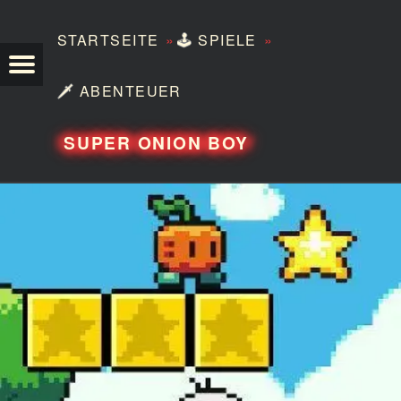
»
»
STARTSEITE
🕹️
SPIELE
TEZERO
🗡️
ABENTEUER
SUPER ONION BOY