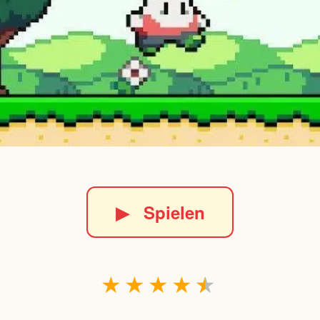
▶
Spielen
★
★
★
★
★