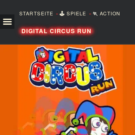
»
»
STARTSEITE
🕹️
SPIELE
🏃
ACTION
TEZERO
DIGITAL CIRCUS RUN