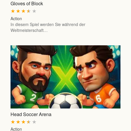
Gloves of Block
★
★
★
★
★
Action
In diesem Spiel werden Sie während der
Weltmeisterschaft…
Head Soccer Arena
★
★
★
★
★
Action