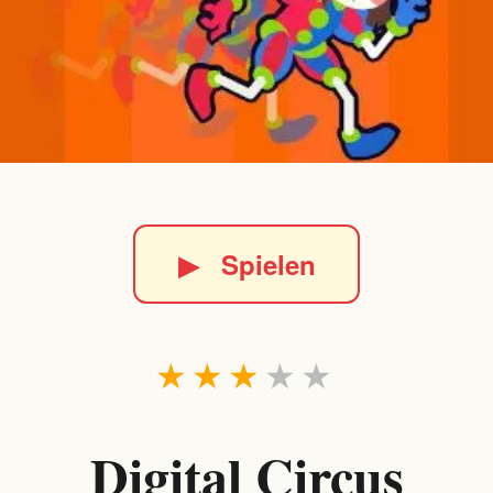
▶
Spielen
★
★
★
★
★
Digital Circus