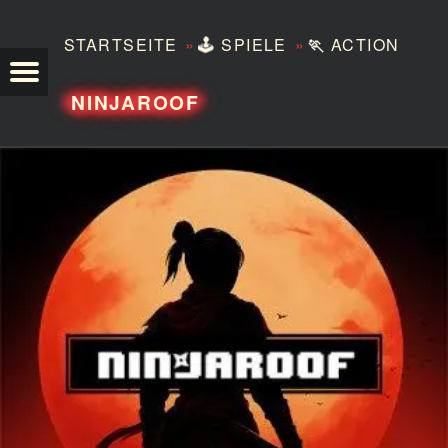
»
»
STARTSEITE
🕹️
SPIELE
🏃
ACTION
TEZERO
NINJAROOF