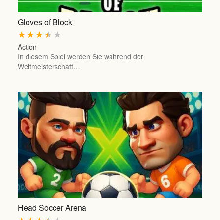
Gloves of Block
★
★
★
★
★
Action
In diesem Spiel werden Sie während der
Weltmeisterschaft…
Head Soccer Arena
★
★
★
★
★