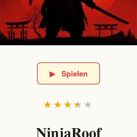
▶
Spielen
★
★
★
★
★
NinjaRoof