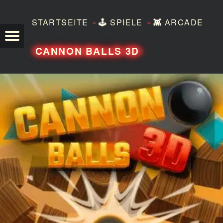
»
»
STARTSEITE
🕹️
SPIELE
👾
ARCADE
TEZERO
CANNON BALLS 3D