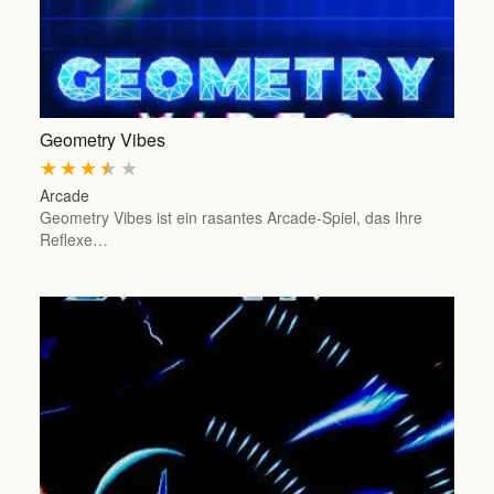
Geometry Vibes
★
★
★
★
★
Arcade
Geometry Vibes ist ein rasantes Arcade-Spiel, das Ihre
Reflexe…