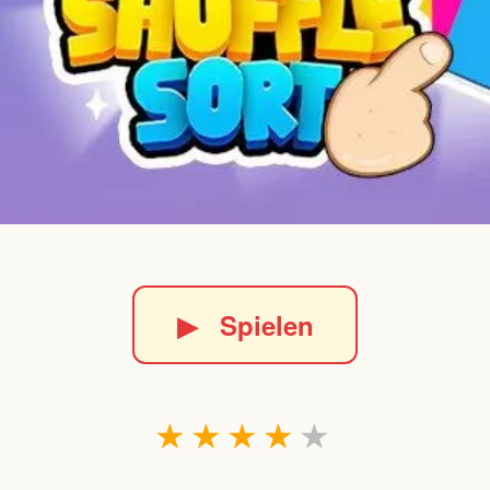
▶
Spielen
★
★
★
★
★