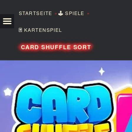
»
»
STARTSEITE
🕹️
SPIELE
TEZERO
🃏
KARTENSPIEL
CARD SHUFFLE SORT