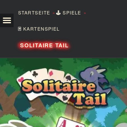
»
»
STARTSEITE
🕹️
SPIELE
TEZERO
🃏
KARTENSPIEL
SOLITAIRE TAIL