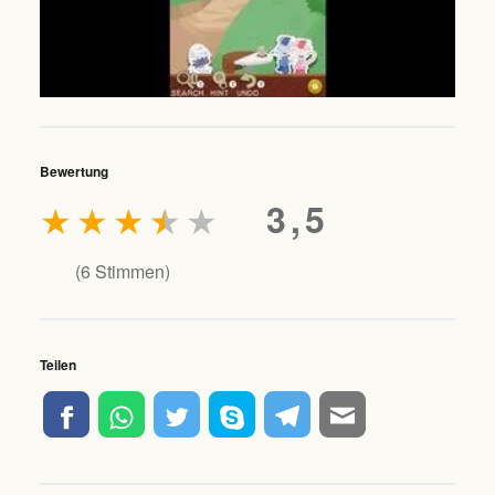
Bewertung
★
★
★
★
★
3,5
(
6
Stimmen)
Teilen