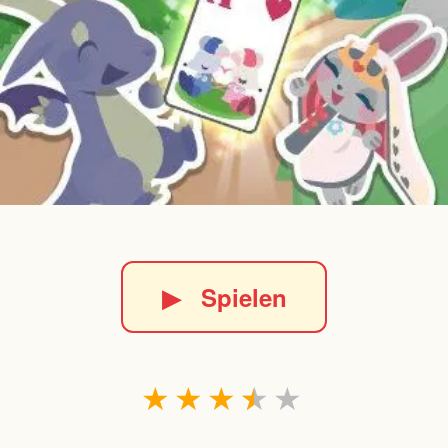
▶
Spielen
★
★
★
★
★