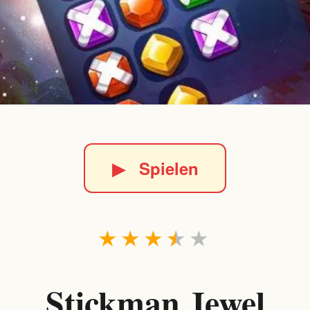
▶
Spielen
★
★
★
★
★
Stickman Jewel