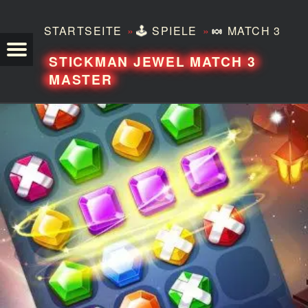
»
»
STARTSEITE
🕹️
SPIELE
🍬
MATCH 3
TEZERO
STICKMAN JEWEL MATCH 3
MASTER