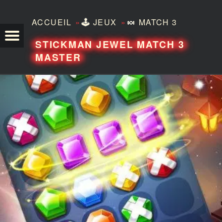
»
»
ACCUEIL
🕹️
JEUX
🍬
MATCH 3
TEZERO
STICKMAN JEWEL MATCH 3
MASTER