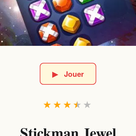
▶
Jouer
★
★
★
★
★
Stickman Jewel