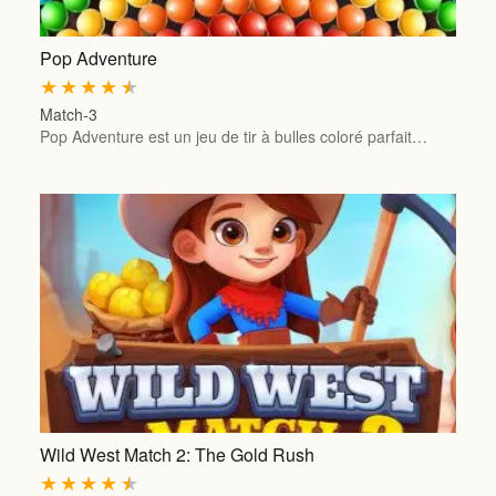
Pop Adventure
★
★
★
★
★
Match-3
Pop Adventure est un jeu de tir à bulles coloré parfait…
Wild West Match 2: The Gold Rush
★
★
★
★
★