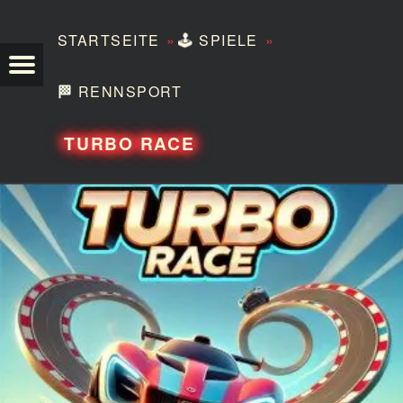
»
»
STARTSEITE
🕹️
SPIELE
TEZERO
🏁
RENNSPORT
TURBO RACE