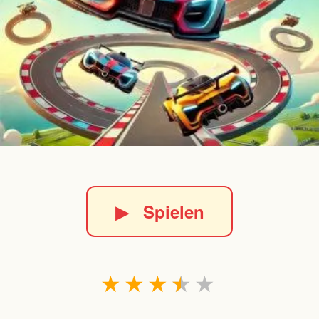
▶
Spielen
★
★
★
★
★