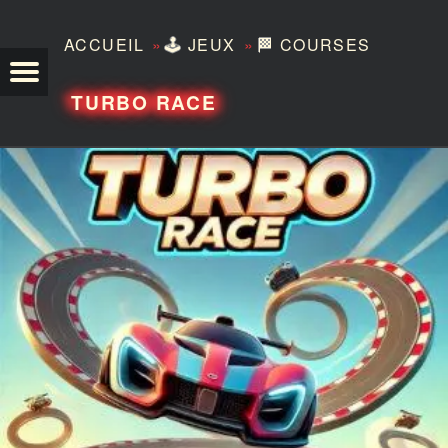
»
»
ACCUEIL
🕹️
JEUX
🏁
COURSES
TEZERO
TURBO RACE