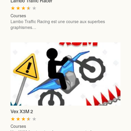
Lambo Traffic Racer
★
★
★
★
★
Courses
Lambo Traffic Racing est une course aux superbes
graphismes…
Vex X3M 2
★
★
★
★
★
Courses