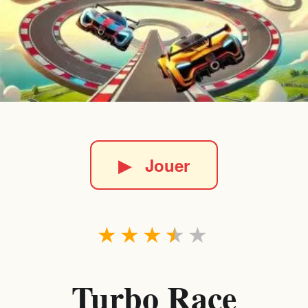
▶
Jouer
★
★
★
★
★
Turbo Race