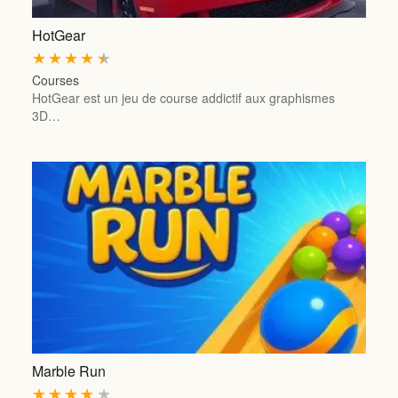
HotGear
★
★
★
★
★
Courses
HotGear est un jeu de course addictif aux graphismes
3D…
Marble Run
★
★
★
★
★