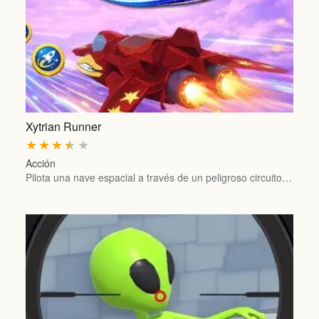
Xytrian Runner
★
★
★
★
★
Acción
Pilota una nave espacial a través de un peligroso circuito…