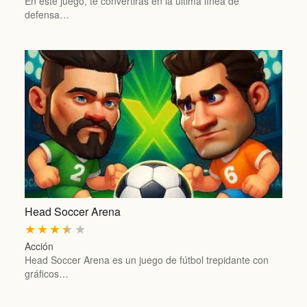
En este juego, te convertirás en la última línea de
defensa…
Head Soccer Arena
★
★
★
★
★
Acción
Head Soccer Arena es un juego de fútbol trepidante con
gráficos…