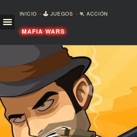
»
»
INICIO
🕹️
JUEGOS
🏃
ACCIÓN
TEZERO
MAFIA WARS