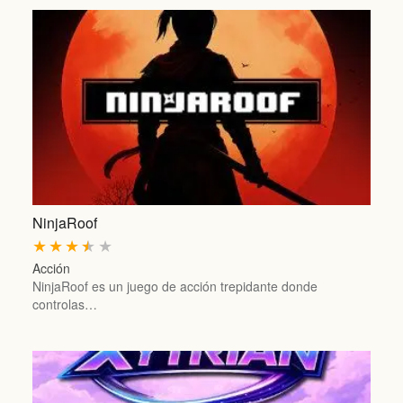
NinjaRoof
★
★
★
★
★
Acción
NinjaRoof es un juego de acción trepidante donde
controlas…