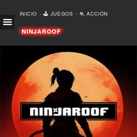
»
»
INICIO
🕹️
JUEGOS
🏃
ACCIÓN
TEZERO
NINJAROOF