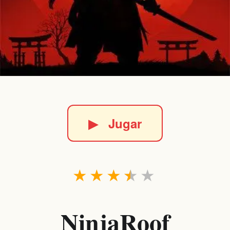
▶
Jugar
★
★
★
★
★
NinjaRoof