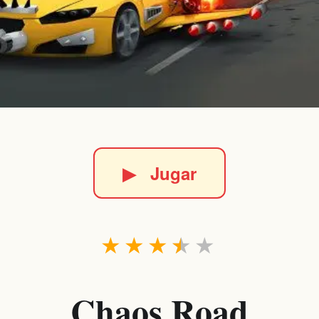
▶
Jugar
★
★
★
★
★
Chaos Road