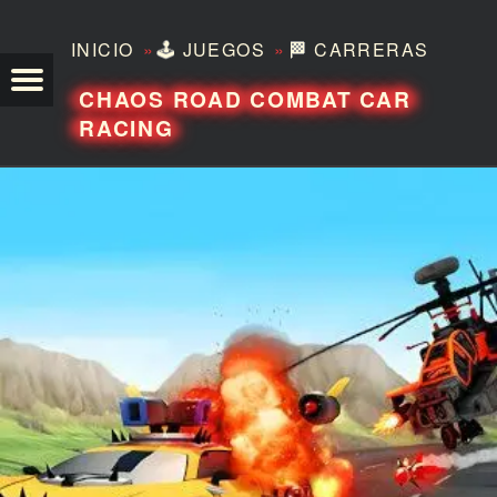
»
»
INICIO
🕹️
JUEGOS
🏁
CARRERAS
TEZERO
CHAOS ROAD COMBAT CAR
RACING