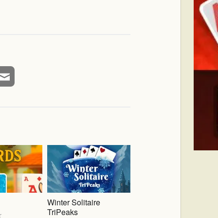
Winter Solitaire
TriPeaks
★