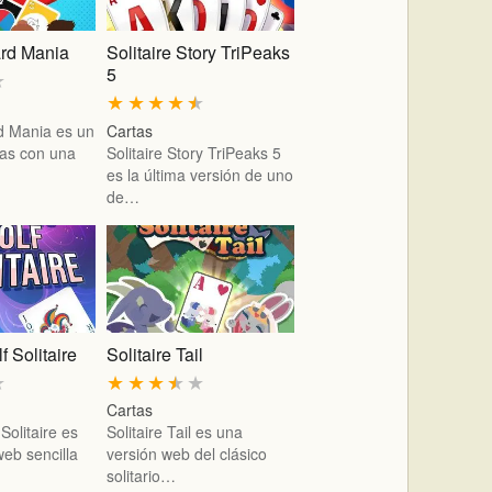
ard Mania
Solitaire Story TriPeaks
5
★
★
★
★
★
★
d Mania es un
Cartas
tas con una
Solitaire Story TriPeaks 5
es la última versión de uno
de…
f Solitaire
Solitaire Tail
★
★
★
★
★
★
Cartas
Solitaire es
Solitaire Tail es una
web sencilla
versión web del clásico
solitario…