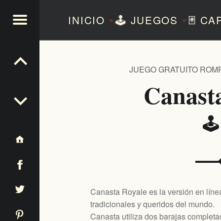
INICIO
🕹️
JUEGOS
🃏
CA
»
»
NTEZERO
JUEGO GRATUITO ROM
Canast
🕹
Canasta Royale es la versión en líne
tradicionales y queridos del mundo.
Canasta utiliza dos barajas completa