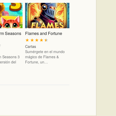
arm Seasons
Flames and Fortune
★
★
★
★
★
★
Cartas
Sumérgete en el mundo
rm Seasons 3
mágico de Flames &
ersión del
Fortune, un…