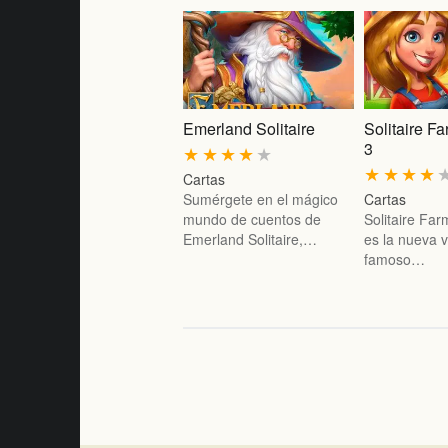
Emerland Solitaire
Solitaire F
3
★
★
★
★
★
★
★
★
★
Cartas
Sumérgete en el mágico
Cartas
mundo de cuentos de
Solitaire Fa
Emerland Solitaire,…
es la nueva v
famoso…