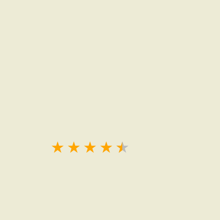
★
★
★
★
★