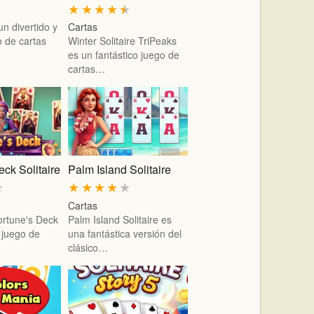
★
★
★
★
★
n divertido y
Cartas
o de cartas
Winter Solitaire TriPeaks
es un fantástico juego de
cartas…
eck Solitaire
Palm Island Solitaire
★
★
★
★
★
★
Cartas
Fortune's Deck
Palm Island Solitaire es
 juego de
una fantástica versión del
clásico…