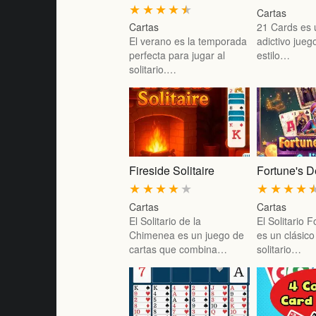
★
★
★
★
★
Cartas
Cartas
21 Cards es u
El verano es la temporada
adictivo jueg
perfecta para jugar al
estilo…
solitario.…
Fireside Solitaire
Fortune's D
★
★
★
★
★
★
★
★
★
Cartas
Cartas
El Solitario de la
El Solitario 
Chimenea es un juego de
es un clásico
cartas que combina…
solitario…