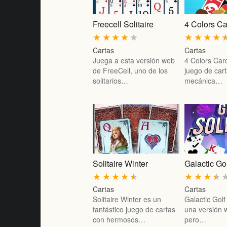
Freecell Solitaire
4 Colors C
★
★
★
★
★
★
★
★
★
Cartas
Cartas
Juega a esta versión web
4 Colors Car
de FreeCell, uno de los
juego de car
solitarios…
mecánica…
Solitaire Winter
Galactic Gol
★
★
★
★
★
★
★
★
★
Cartas
Cartas
Solitaire Winter es un
Galactic Golf 
fantástico juego de cartas
una versión 
con hermosos…
pero…