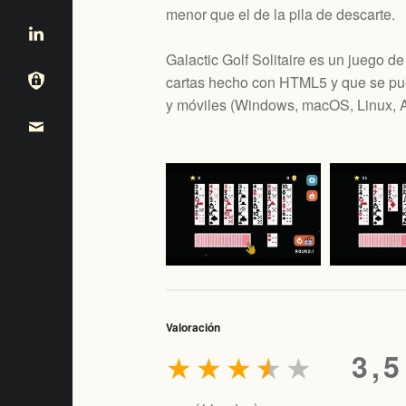
menor que el de la pila de descarte.
Galactic Golf Solitaire es un juego 
cartas hecho con HTML5 y que se pue
y móviles (
Windows, macOS, Linux, A
Valoración
★
★
★
★
★
3,5