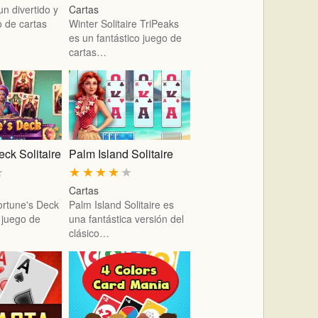
n divertido y
Cartas
o de cartas
Winter Solitaire TriPeaks
es un fantástico juego de
cartas…
eck Solitaire
Palm Island Solitaire
★
★
★
★
★
★
Cartas
Fortune's Deck
Palm Island Solitaire es
 juego de
una fantástica versión del
clásico…