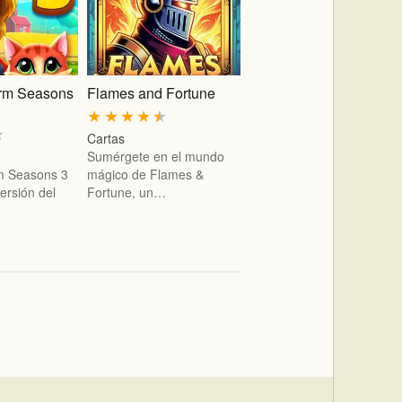
arm Seasons
Flames and Fortune
★
★
★
★
★
★
Cartas
Sumérgete en el mundo
rm Seasons 3
mágico de Flames &
ersión del
Fortune, un…