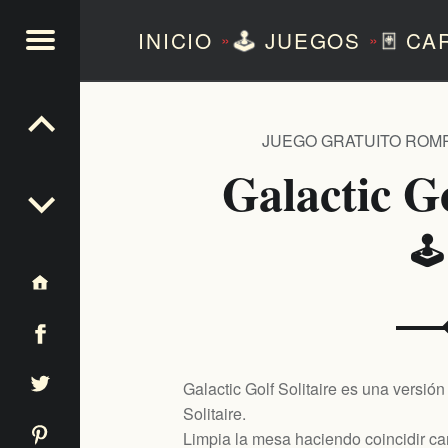
INICIO
🕹️
JUEGOS
🃏
CA
»
»
NTEZERO
JUEGO GRATUITO ROM
Galactic Go
🕹
Galactic Golf Solitaire es una versión
Solitaire.
Limpia la mesa haciendo coincidir ca