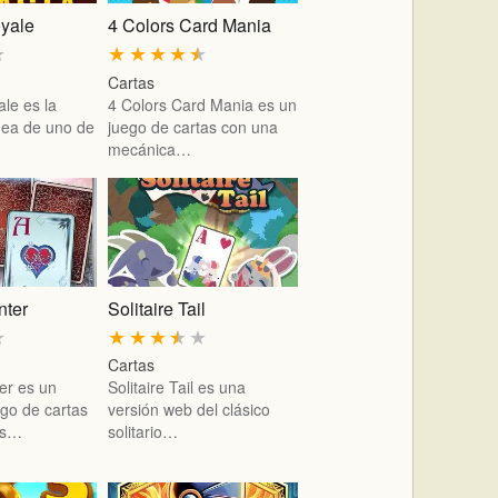
yale
4 Colors Card Mania
★
★
★
★
★
★
Cartas
le es la
4 Colors Card Mania es un
ínea de uno de
juego de cartas con una
mecánica…
nter
Solitaire Tail
★
★
★
★
★
★
Cartas
ter es un
Solitaire Tail es una
ego de cartas
versión web del clásico
os…
solitario…