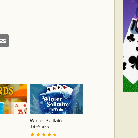
Winter Solitaire
TriPeaks
★
★
★
★
★
★