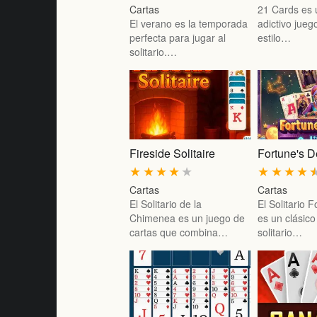
Cartas
21 Cards es u
El verano es la temporada
adictivo jueg
perfecta para jugar al
estilo…
solitario.…
Fireside Solitaire
Fortune's D
★
★
★
★
★
★
★
★
★
Cartas
Cartas
El Solitario de la
El Solitario 
Chimenea es un juego de
es un clásico
cartas que combina…
solitario…