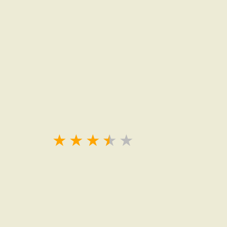
★
★
★
★
★