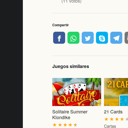
(
11
votos)
Compartir
Juegos similares
Solitaire Summer
21 Cards
Klondike
★
★
★
★
★
★
★
★
★
Cartas