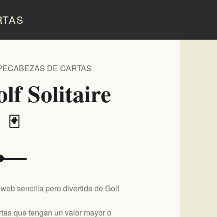
RTAS
PECABEZAS DE CARTAS
lf Solitaire
️ 🃏
 web sencilla pero divertida de Golf
rtas que tengan un valor mayor o