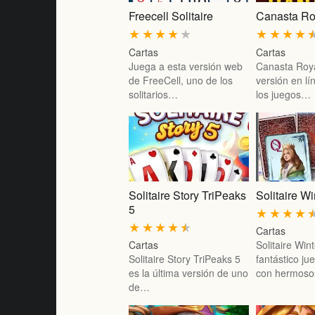
Freecell Solitaire
Canasta Ro
★
★
★
★
★
★
★
★
★
Cartas
Cartas
Juega a esta versión web
Canasta Roya
de FreeCell, uno de los
versión en l
solitarios…
los juegos…
Solitaire Story TriPeaks
Solitaire Wi
5
★
★
★
★
★
★
★
★
★
Cartas
Cartas
Solitaire Win
Solitaire Story TriPeaks 5
fantástico ju
es la última versión de uno
con hermos
de…