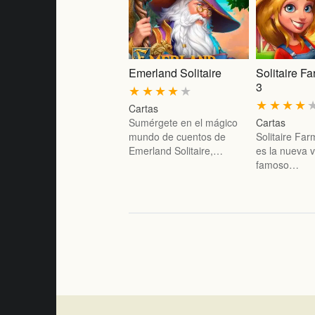
Emerland Solitaire
Solitaire F
3
★
★
★
★
★
★
★
★
★
Cartas
Sumérgete en el mágico
Cartas
mundo de cuentos de
Solitaire Fa
Emerland Solitaire,…
es la nueva v
famoso…